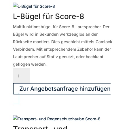
in
RAL-
L-Bügel für Score-8
Sonderfarben
Menge
Multifunktionsbügel für Score-8 Lautsprecher. Der
Bügel wird in Sekunden werkzeuglos an der
Rückseite montiert. Dies geschieht mittels Camlock-
Verbindern. Mit entsprechendem Zubehör kann der
Lautsprecher auf Stativ genutzt, oder hochkant
geflogen werden.
L-
Bügel
für
Zur Angebotsanfrage hinzufügen
Score-
8
Menge
Transport- und