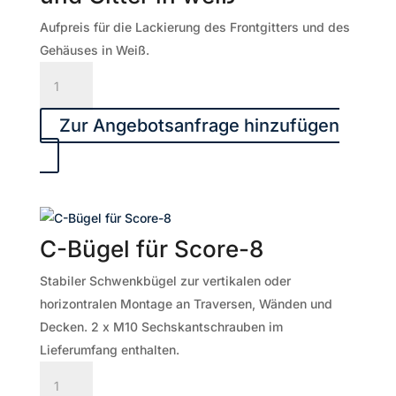
Aufpreis für die Lackierung des Frontgitters und des
Gehäuses in Weiß.
Aufpreis
Score-
8
Zur Angebotsanfrage hinzufügen
Gehäuse
und
Gitter
in
weiß
C-Bügel für Score-8
Menge
Stabiler Schwenkbügel zur vertikalen oder
horizontralen Montage an Traversen, Wänden und
Decken. 2 x M10 Sechskantschrauben im
Lieferumfang enthalten.
C-
Bügel