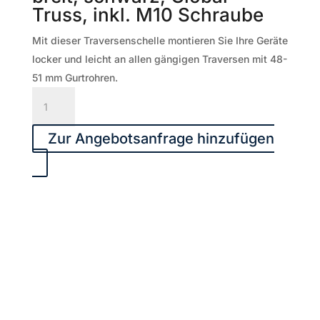
Truss, inkl. M10 Schraube
Mit dieser Traversenschelle montieren Sie Ihre Geräte
locker und leicht an allen gängigen Traversen mit 48-
51 mm Gurtrohren.
Traversenschelle
50
mm
Zur Angebotsanfrage hinzufügen
breit,
schwarz,
Global
Truss,
inkl.
M10
Schraube
Menge