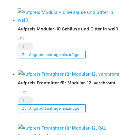
Gehäuse
und
Gitter
Aufpreis Modular-10 Gehäuse und Gitter in weiß
in
RAL-
3112
Aufpreis
Sonderfarben
Modular-
Menge
Zur Angebotsanfrage hinzufügen
10
Gehäuse
und
Aufpreis Frontgitter für Modular-12, verchromt
Gitter
in
3082
Aufpreis
weiß
Frontgitter
Menge
Zur Angebotsanfrage hinzufügen
für
Modular-
12,