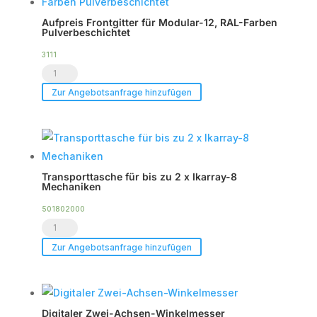
verchromt
Aufpreis Frontgitter für Modular-12, RAL-Farben
Menge
Pulverbeschichtet
3111
Aufpreis
Frontgitter
Zur Angebotsanfrage hinzufügen
für
Modular-
12,
RAL-
Transporttasche für bis zu 2 x Ikarray-8
Farben
Mechaniken
Pulverbeschichtet
501802000
Menge
Transporttasche
für
Zur Angebotsanfrage hinzufügen
bis
zu
2
Digitaler Zwei-Achsen-Winkelmesser