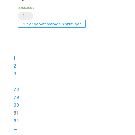
x
Ikarray-
999936000
Digitaler
8
Zwei-
Mechaniken
Zur Angebotsanfrage hinzufügen
Achsen-
Menge
Winkelmesser
Menge
←
1
2
3
…
78
79
80
81
82
→