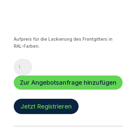
Aufpreis für die Lackierung des Frontgitters in
RAL-Farben.
Aufpreis
Frontgtitter
für
Zur Angebotsanfrage hinzufügen
Score-
8,
RAL-
Farben
Jetzt Registrieren
Pulverbeschichtet
Menge