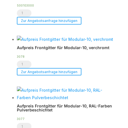
5
500103000
Heavy-
Menge
Duty
Zur Angebotsanfrage hinzufügen
Flightcase
für
bis
Aufpreis Frontgitter für Modular-10, verchromt
zu
2
3078
Aufpreis
x
Frontgitter
Modular-
Zur Angebotsanfrage hinzufügen
für
10
Modular-
Menge
10,
verchromt
Aufpreis Frontgitter für Modular-10, RAL-Farben
Menge
Pulverbeschichtet
3077
Aufpreis