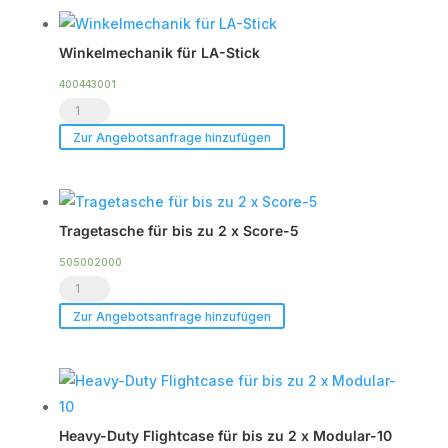
neigbar
Menge
Winkelmechanik für LA-Stick
400443001
Winkelmechanik
für
Zur Angebotsanfrage hinzufügen
LA-
Stick
Menge
Tragetasche für bis zu 2 x Score-5
505002000
Tragetasche
für
Zur Angebotsanfrage hinzufügen
bis
zu
2
x
Heavy-Duty Flightcase für bis zu 2 x Modular-10
Score-