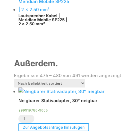
Lautsprecher Kabel |
Meridian Mobile SP225 |
2 x 2.50 mm²
Außerdem.
Nach
Ergebnisse 475 – 480 von 491 werden angezeigt
Beliebth
sortiert
Neigbarer Stativadapter, 30° neigbar
999919780-9005
Neigbarer
Stativadapter,
Zur Angebotsanfrage hinzufügen
30°