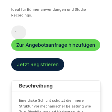
Ideal für Bühnenanwendungen und Studio
Recordings.
Mikrofon
Kabel
|
Zur Angebotsanfrage hinzufügen
Stage
22
Highflex
|
Jetzt Registrieren
2
x
0.22
Beschreibung
mm²
Menge
Eine dicke Schicht schützt die innere
Struktur vor mechanischer Belastung wie
Zug, Rissbildung und Verknoten. Aus