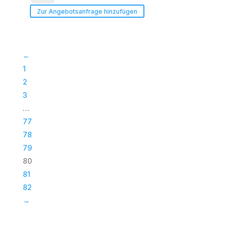
Frontgitter
Zur Angebotsanfrage hinzufügen
für
Modular-
10,
←
RAL-
1
Farben
2
Pulverbeschichtet
3
Menge
…
77
78
79
80
81
82
→