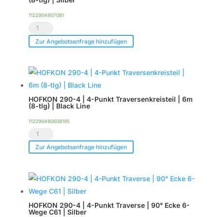
|
1122904807081
9m
HOFKON
(12-
290-
Zur Angebotsanfrage hinzufügen
tlg)
4
|
|
Black
4-
Line
Punkt
Menge
HOFKON 290-4 | 4-Punkt Traversenkreisteil | 6m
Traversenkreisteil
(8-tlg) | Black Line
|
112290480608195
7m
HOFKON
(8-
290-
Zur Angebotsanfrage hinzufügen
tlg)
4
|
|
Silber
4-
Menge
Punkt
HOFKON 290-4 | 4-Punkt Traverse | 90° Ecke 6-
Traversenkreisteil
Wege C61 | Silber