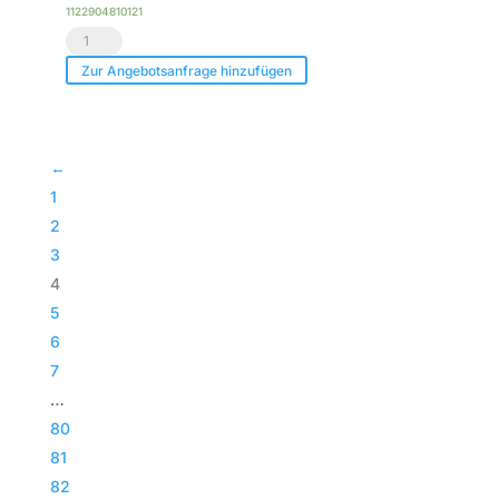
1122904810121
|
HOFKON
Black
290-
Zur Angebotsanfrage hinzufügen
Line
4
Menge
|
4-
←
Punkt
1
Traversenkreisteil
2
|
3
10m
4
(12-
5
tlg)
6
|
7
Silber
…
Menge
80
81
82