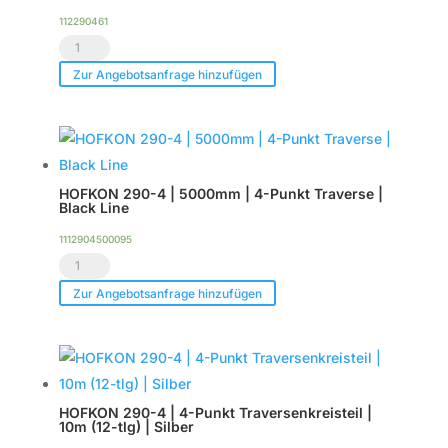
|
112290461
6m
HOFKON
(8-
290-
Zur Angebotsanfrage hinzufügen
tlg)
4
|
|
Black
4-
Line
Punkt
Menge
HOFKON 290-4 | 5000mm | 4-Punkt Traverse |
Traverse
Black Line
|
1112904500095
90°
HOFKON
Ecke
290-
Zur Angebotsanfrage hinzufügen
6-
4
Wege
|
C61
5000mm |
|
4-
Silber
HOFKON 290-4 | 4-Punkt Traversenkreisteil |
Punkt
10m (12-tlg) | Silber
Menge
Traverse