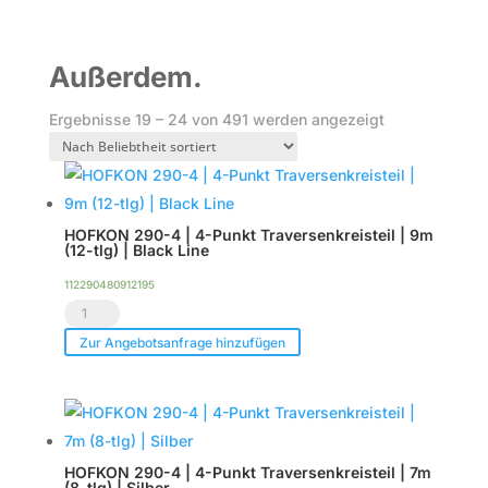
Außerdem.
Nach
Ergebnisse 19 – 24 von 491 werden angezeigt
Beliebtheit
sortiert
HOFKON 290-4 | 4-Punkt Traversenkreisteil | 9m
(12-tlg) | Black Line
112290480912195
HOFKON
290-
Zur Angebotsanfrage hinzufügen
4
|
4-
Punkt
HOFKON 290-4 | 4-Punkt Traversenkreisteil | 7m
Traversenkreisteil
(8-tlg) | Silber