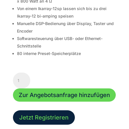
x 800 Watt an 4 Ω
Von einem Ikarray-12sp lassen sich bis zu drei
Ikarray-12 bi-amping speisen
Manuelle DSP-Bedienung über Display, Taster und
Encoder
Softwaresteuerung über USB- oder Ethernet-
Schnittstelle
80 interne Preset-Speicherplätze
Voice
Acoustic
Ikarray-
Zur Angebotsanfrage hinzufügen
12sp
DA
Menge
Jetzt Registrieren