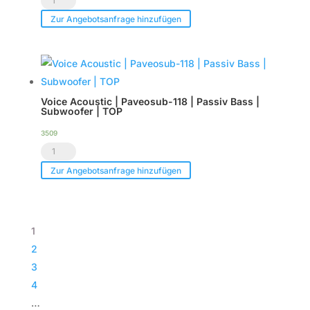
Endstufe
Show.LED
|
Zur Angebotsanfrage hinzufügen
C6
im
-
Case
Tourpack
|
(8er
TOP
Voice Acoustic | Paveosub-118 | Passiv Bass |
Set)
Menge
Subwoofer | TOP
Menge
3509
Voice
Acoustic
Zur Angebotsanfrage hinzufügen
|
Paveosub-
118
1
|
2
Passiv
3
Bass
4
|
…