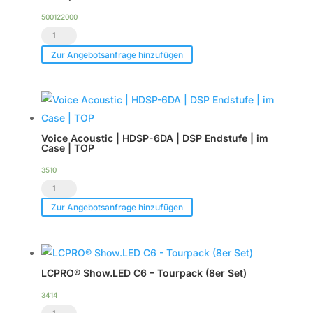
zu
2
500122000
Transportschutzhaube
x
CXN-
CXN-
Zur Angebotsanfrage hinzufügen
12
12
Menge
Menge
Voice Acoustic | HDSP-6DA | DSP Endstufe | im
Case | TOP
3510
Voice
Acoustic
Zur Angebotsanfrage hinzufügen
|
HDSP-
6DA
LCPRO® Show.LED C6 – Tourpack (8er Set)
|
DSP
3414
LCPRO®