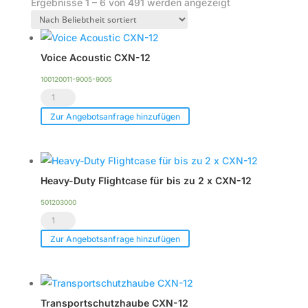
Nach
Ergebnisse 1 – 6 von 491 werden angezeigt
Beliebtheit
sortiert
Voice Acoustic CXN-12
100120011-9005-9005
Voice
Acoustic
Zur Angebotsanfrage hinzufügen
CXN-
12
Menge
Heavy-Duty Flightcase für bis zu 2 x CXN-12
501203000
Heavy-
Duty
Zur Angebotsanfrage hinzufügen
Flightcase
für
bis
Transportschutzhaube CXN-12