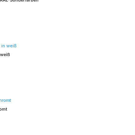
 weiß
romt