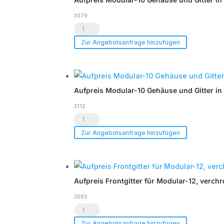
3079
Aufpreis
Modular-
Zur Angebotsanfrage hinzufügen
10
Gehäuse
und
Aufpreis Modular-10 Gehäuse und Gitter in
Gitter
in
3112
Aufpreis
RAL-
Modular-
Sonderfarben
Zur Angebotsanfrage hinzufügen
10
Menge
Gehäuse
und
Aufpreis Frontgitter für Modular-12, verch
Gitter
in
3082
Aufpreis
weiß
Frontgitter
Menge
Zur Angebotsanfrage hinzufügen