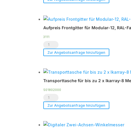
für
Modular-
12,
Aufpreis Frontgitter für Modular-12, RAL-F
verchromt
Menge
3111
Aufpreis
Frontgitter
Zur Angebotsanfrage hinzufügen
für
Modular-
12,
Transporttasche für bis zu 2 x Ikarray-8 
RAL-
Farben
501802000
Transporttasche
Pulverbeschichtet
für
Menge
Zur Angebotsanfrage hinzufügen
bis
zu
2