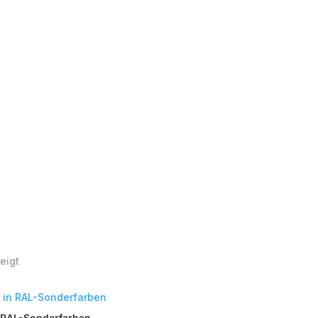
Nach
eigt
Beliebtheit
sortiert
n RAL-Sonderfarben