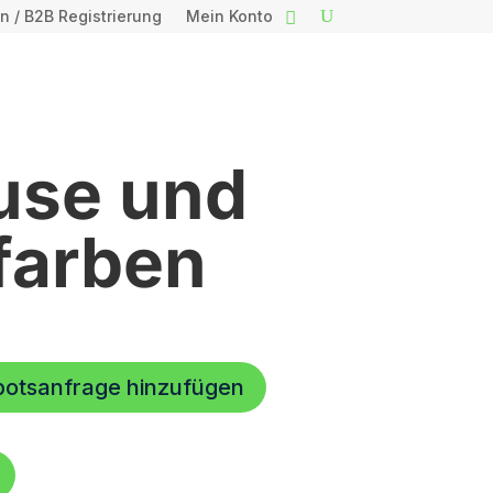
n / B2B Registrierung
Mein Konto
use und
farben
botsanfrage hinzufügen