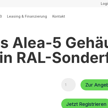
Logi
Leasing & Finanzierung
Kontakt
is Alea-5 Gehä
r in RAL-Sonder
Aufpreis
Zur Ange
Alea-
5
Gehäuse
und
Jetzt Registrieren