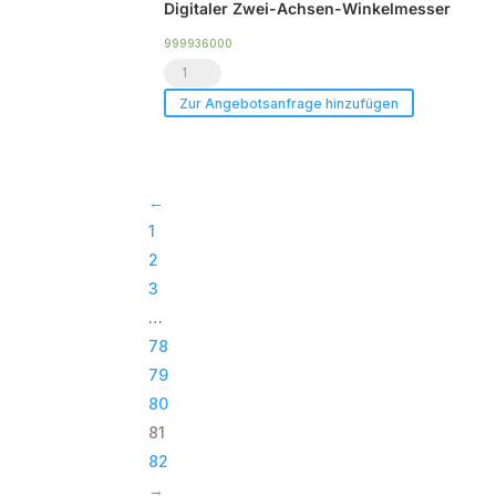
Digitaler Zwei-Achsen-Winkelmesser
x
Ikarray-
999936000
Digitaler
8
Zwei-
Mechaniken
Zur Angebotsanfrage hinzufügen
Achsen-
Menge
Winkelmesser
Menge
←
1
2
3
…
78
79
80
81
82
→