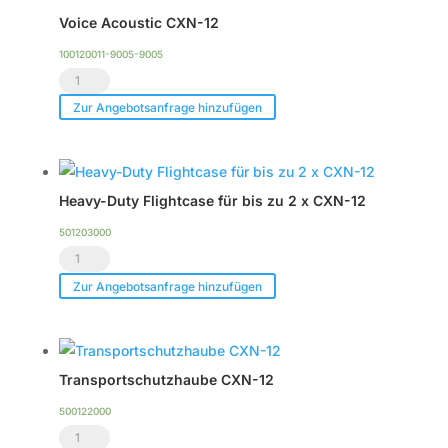
Voice Acoustic CXN-12
100120011-9005-9005
Voice
Acoustic
Zur Angebotsanfrage hinzufügen
CXN-
12
Menge
Heavy-Duty Flightcase für bis zu 2 x CXN-12
501203000
Heavy-
Duty
Zur Angebotsanfrage hinzufügen
Flightcase
für
bis
Transportschutzhaube CXN-12
zu
2
500122000
Transportschutzhaube
x