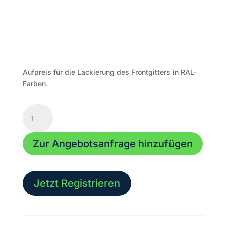
Aufpreis für die Lackierung des Frontgitters in RAL-
Farben.
Aufpreis
Frontgitter
für
Zur Angebotsanfrage hinzufügen
LA-
Stick
12x4,
RAL-
Jetzt Registrieren
Farben
Pulverbeschichtet
Menge