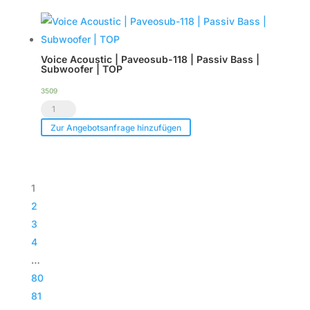
-
Case
Tourpack
|
(8er
TOP
Voice Acoustic | Paveosub-118 | Passiv Bass |
Set)
Menge
Subwoofer | TOP
Menge
3509
Voice
Acoustic
Zur Angebotsanfrage hinzufügen
|
Paveosub-
118
1
|
2
Passiv
3
Bass
4
|
…
Subwoofer
80
|
81
TOP