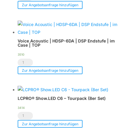
CXN-
CXN-
Zur Angebotsanfrage hinzufügen
12
12
Menge
Menge
Voice Acoustic | HDSP-6DA | DSP Endstufe | im
Case | TOP
3510
Voice
Acoustic
Zur Angebotsanfrage hinzufügen
|
HDSP-
6DA
LCPRO® Show.LED C6 – Tourpack (8er Set)
|
DSP
3414
LCPRO®
Endstufe
Show.LED
|
Zur Angebotsanfrage hinzufügen
C6
im