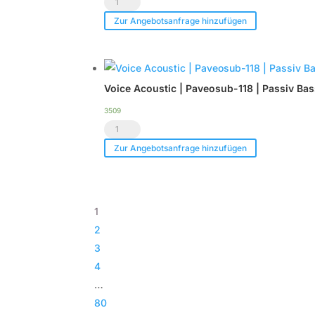
LCPRO®
Endstufe
Show.LED
|
Zur Angebotsanfrage hinzufügen
C6
im
-
Case
Tourpack
|
Voice Acoustic | Paveosub-118 | Passiv Ba
(8er
TOP
Set)
Menge
3509
Voice
Menge
Acoustic
Zur Angebotsanfrage hinzufügen
|
Paveosub-
118
1
|
2
Passiv
3
Bass
4
|
…
Subwoofer
80
|