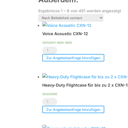
Na
Ergebnisse 1 – 6 von 491 werden angezeigt
Bel
sort
Voice Acoustic CXN-12
100120011-9005-9005
Voice
Acoustic
Zur Angebotsanfrage hinzufügen
CXN-
12
Menge
Heavy-Duty Flightcase für bis zu 2 x CXN-
501203000
Heavy-
Duty
Zur Angebotsanfrage hinzufügen
Flightcase
für