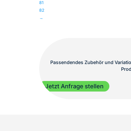
81
TOP
82
Menge
→
Passendendes Zubehör und Variation
Prod
Jetzt Anfrage stellen