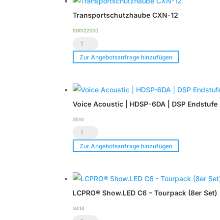
bis
Transportschutzhaube CXN-12
zu
2
500122000
Transportschutzhaube
x
CXN-
CXN-
Zur Angebotsanfrage hinzufügen
12
12
Menge
Menge
Voice Acoustic | HDSP-6DA | DSP Endstufe 
3510
Voice
Acoustic
Zur Angebotsanfrage hinzufügen
|
HDSP-
6DA
LCPRO® Show.LED C6 – Tourpack (8er Set)
|
DSP
3414