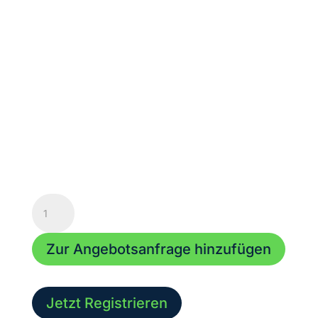
Doppelschelle
-
500
Zur Angebotsanfrage hinzufügen
kg
-
50mm
Rohr
Jetzt Registrieren
-