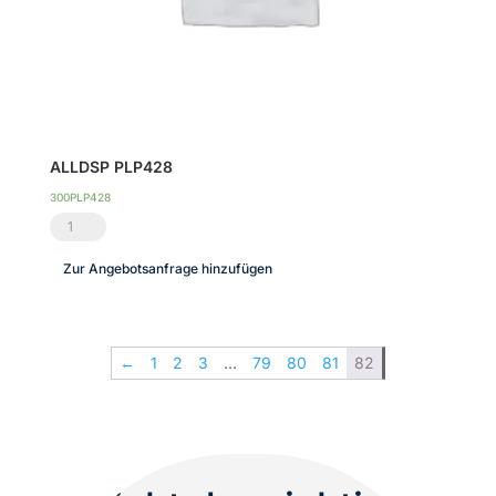
ALLDSP PLP428
300PLP428
ALLDSP
PLP428
Zur Angebotsanfrage hinzufügen
Menge
←
1
2
3
…
79
80
81
82