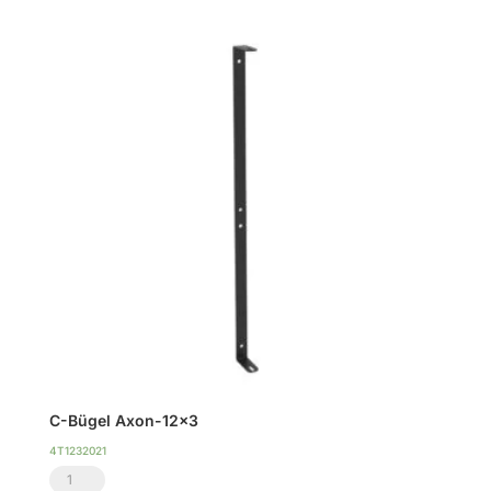
Menge
C-Bügel Axon-12×3
4T1232021
C-