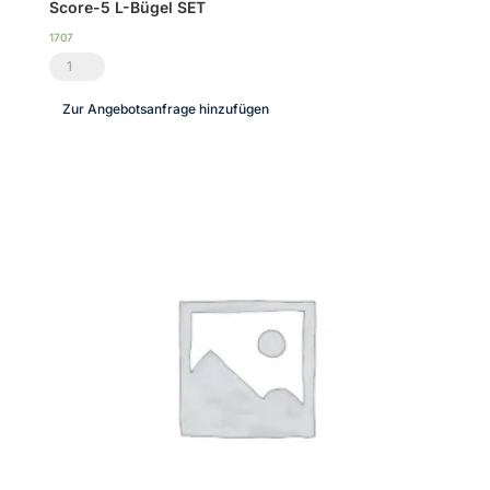
Score-5 L-Bügel SET
1707
Score-
5
Zur Angebotsanfrage hinzufügen
L-
Bügel
SET
Menge