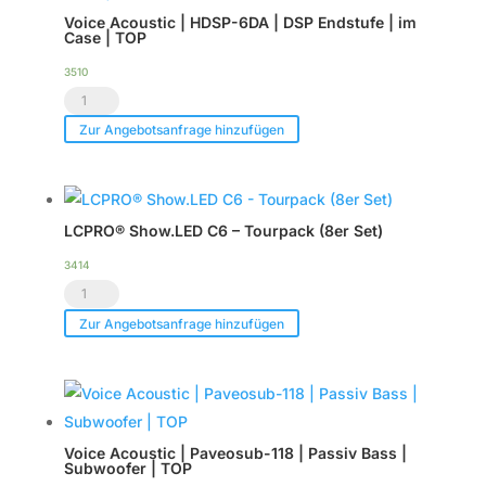
Voice Acoustic | HDSP-6DA | DSP Endstufe | im
Case | TOP
3510
Voice
Acoustic
Zur Angebotsanfrage hinzufügen
|
HDSP-
6DA
LCPRO® Show.LED C6 – Tourpack (8er Set)
|
DSP
3414
LCPRO®
Endstufe
Show.LED
|
Zur Angebotsanfrage hinzufügen
C6
im
-
Case
Tourpack
|
(8er
TOP
Voice Acoustic | Paveosub-118 | Passiv Bass |
Set)
Menge
Subwoofer | TOP