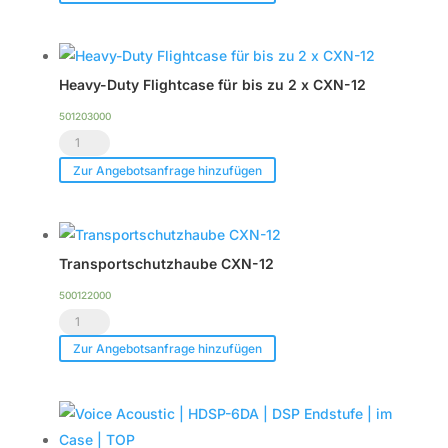
CXN-
12
Menge
Heavy-Duty Flightcase für bis zu 2 x CXN-12
501203000
Heavy-
Duty
Zur Angebotsanfrage hinzufügen
Flightcase
für
bis
Transportschutzhaube CXN-12
zu
2
500122000
Transportschutzhaube
x
CXN-
CXN-
Zur Angebotsanfrage hinzufügen
12
12
Menge
Menge