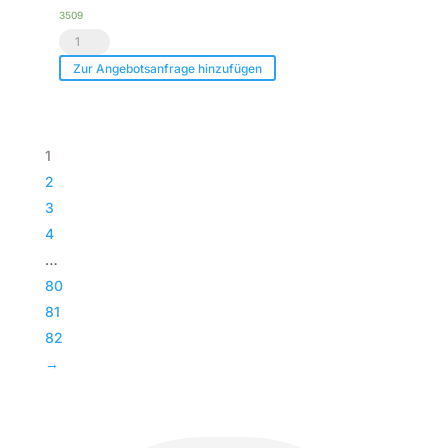
Menge
3509
Voice
Acoustic
Zur Angebotsanfrage hinzufügen
|
Paveosub-
118
1
|
2
Passiv
3
Bass
4
|
…
Subwoofer
80
|
81
TOP
82
Menge
→