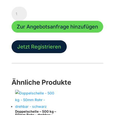
Doppelschelle
-
500
Zur Angebotsanfrage hinzufügen
kg
-
90°
fixed
Jetzt Registrieren
-
50mm
Rohr
-
schwarz
Menge
Ähnliche Produkte
Doppelschelle – 500 kg –
50mm Rohr – drehbar –