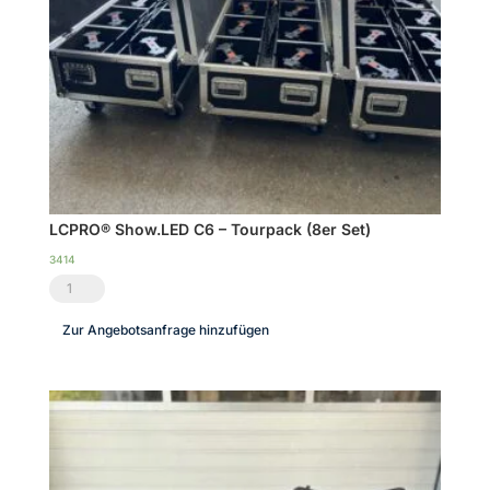
Case
|
TOP
Menge
LCPRO® Show.LED C6 – Tourpack (8er Set)
3414
LCPRO®
Show.LED
Zur Angebotsanfrage hinzufügen
C6
-
Tourpack
(8er
Set)
Menge