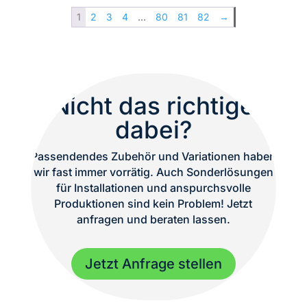
118
1
2
3
4
…
80
81
82
→
|
Passiv
Bass
|
Subwoofer
Nicht das richtige
|
dabei?
TOP
Menge
Passendendes Zubehör und Variationen haben
wir fast immer vorrätig. Auch Sonderlösungen
für Installationen und anspurchsvolle
Produktionen sind kein Problem! Jetzt
anfragen und beraten lassen.
Jetzt Anfrage stellen