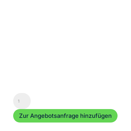
Halbschelle
100
kg
Zur Angebotsanfrage hinzufügen
-
50mm
Rohr