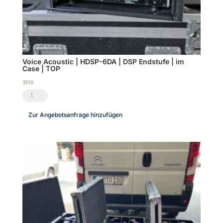
Voice Acoustic | HDSP-6DA | DSP Endstufe | im
Case | TOP
3510
Voice
Acoustic
Zur Angebotsanfrage hinzufügen
|
HDSP-
6DA
|
DSP
Endstufe
|
im