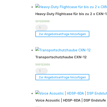
12
Menge
Heavy-Duty Flightcase für bis zu 2 x CXN-
501203000
Heavy-
Duty
Zur Angebotsanfrage hinzufügen
Flightcase
für
bis
Transportschutzhaube CXN-12
zu
2
500122000
Transportschutzhaube
x
CXN-
CXN-
Zur Angebotsanfrage hinzufügen
12
12
Menge
Menge
Voice Acoustic | HDSP-6DA | DSP Endstufe 