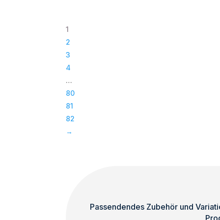
Paveosub-
118
1
|
2
Passiv
3
Bass
4
|
…
Subwoofer
80
|
81
TOP
82
Menge
→
Passendendes Zubehör und Variatio
Pro