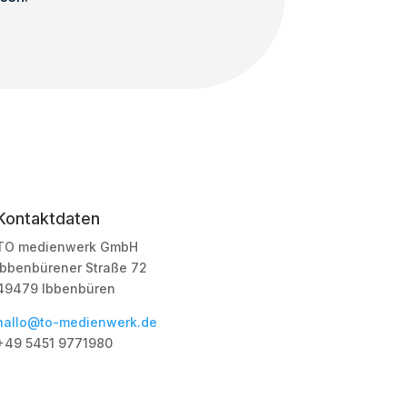
Kontaktdaten
TO medienwerk GmbH
Ibbenbürener Straße 72
49479 Ibbenbüren
hallo@to-medienwerk.de
+49 5451
9771980