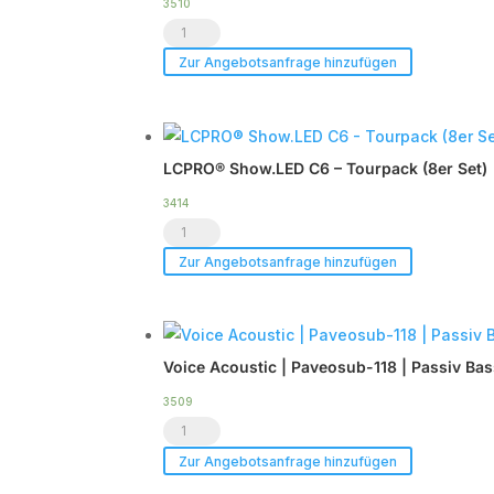
3510
Voice
Acoustic
Zur Angebotsanfrage hinzufügen
|
HDSP-
6DA
LCPRO® Show.LED C6 – Tourpack (8er Set)
|
DSP
3414
LCPRO®
Endstufe
Show.LED
|
Zur Angebotsanfrage hinzufügen
C6
im
-
Case
Tourpack
|
Voice Acoustic | Paveosub-118 | Passiv Ba
(8er
TOP
Set)
Menge
3509
Voice
Menge
Acoustic
Zur Angebotsanfrage hinzufügen
|