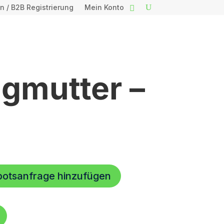
n / B2B Registrierung
Mein Konto
ngmutter –
botsanfrage hinzufügen