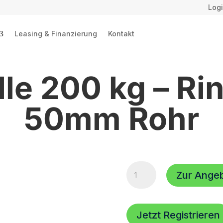
Logi
Leasing & Finanzierung
Kontakt
le 200 kg – Ri
50mm Rohr
Halbschelle
Zur Ange
200
kg
-
Ringmutter
Jetzt Registrieren