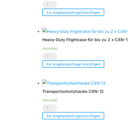
Voice
Acoustic
Zur Angebotsanfrage hinzufügen
CXN-
12
Menge
Heavy-Duty Flightcase für bis zu 2 x CXN-
501203000
Heavy-
Duty
Zur Angebotsanfrage hinzufügen
Flightcase
für
bis
Transportschutzhaube CXN-12
zu
2
500122000
Transportschutzhaube
x
CXN-
CXN-
Zur Angebotsanfrage hinzufügen
12
12