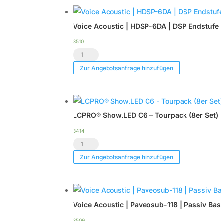
Menge
Menge
Voice Acoustic | HDSP-6DA | DSP Endstufe 
3510
Voice
Acoustic
Zur Angebotsanfrage hinzufügen
|
HDSP-
6DA
LCPRO® Show.LED C6 – Tourpack (8er Set)
|
DSP
3414
LCPRO®
Endstufe
Show.LED
|
Zur Angebotsanfrage hinzufügen
C6
im
-
Case
Tourpack
|
Voice Acoustic | Paveosub-118 | Passiv Ba
(8er
TOP
Set)
Menge
3509