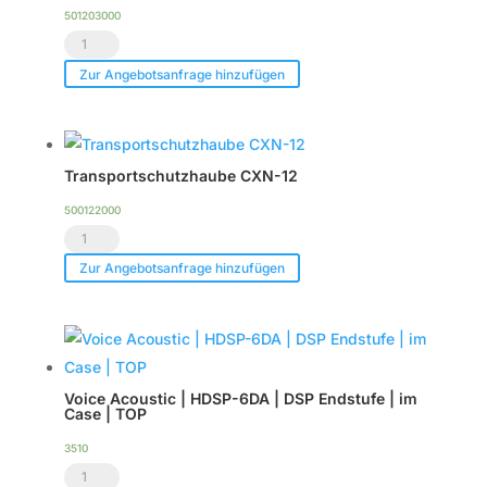
501203000
Heavy-
Duty
Zur Angebotsanfrage hinzufügen
Flightcase
für
bis
Transportschutzhaube CXN-12
zu
2
500122000
Transportschutzhaube
x
CXN-
CXN-
Zur Angebotsanfrage hinzufügen
12
12
Menge
Menge
Voice Acoustic | HDSP-6DA | DSP Endstufe | im
Case | TOP
3510
Voice