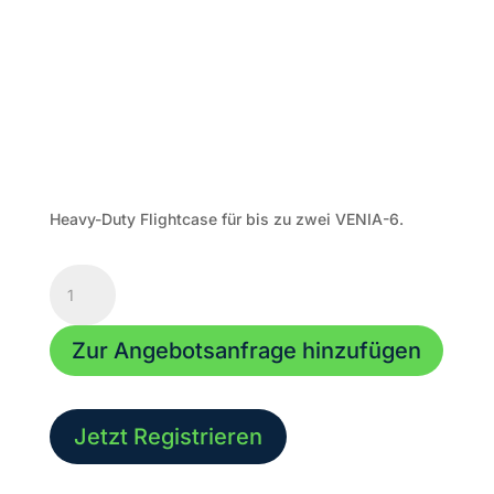
Heavy-Duty Flightcase für bis zu zwei VENIA-6.
Heavy-
Duty
Flightcase
Zur Angebotsanfrage hinzufügen
für
bis
zu
2
Jetzt Registrieren
x
VENIA-