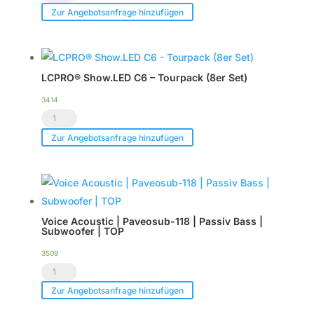
Acoustic
Zur Angebotsanfrage hinzufügen
|
HDSP-
6DA
LCPRO® Show.LED C6 – Tourpack (8er Set)
|
DSP
3414
LCPRO®
Endstufe
Show.LED
|
Zur Angebotsanfrage hinzufügen
C6
im
-
Case
Tourpack
|
(8er
TOP
Voice Acoustic | Paveosub-118 | Passiv Bass |
Set)
Menge
Subwoofer | TOP
Menge
3509
Voice
Acoustic
Zur Angebotsanfrage hinzufügen
|