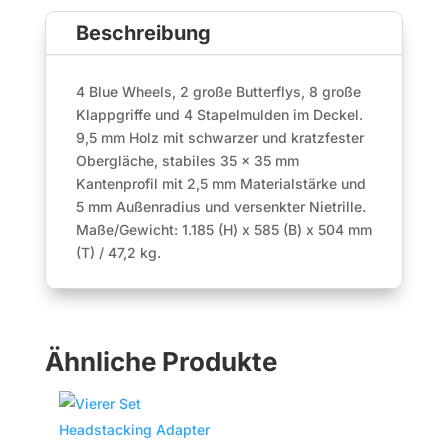
6
Beschreibung
Menge
4 Blue Wheels, 2 große Butterflys, 8 große
Klappgriffe und 4 Stapelmulden im Deckel.
9,5 mm Holz mit schwarzer und kratzfester
Obergläche, stabiles 35 x 35 mm
Kantenprofil mit 2,5 mm Materialstärke und
5 mm Außenradius und versenkter Nietrille.
Maße/Gewicht: 1.185 (H) x 585 (B) x 504 mm
(T) / 47,2 kg.
Ähnliche Produkte