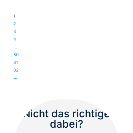
Paveosub-
118
1
|
2
Passiv
3
Bass
4
|
…
Subwoofer
80
|
81
TOP
82
Menge
→
Nicht das richtige
dabei?