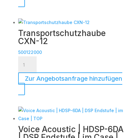
bis
zu
2
x
Transportschutzhaube
CXN-
CXN-12
12
Menge
500122000
Transportschutzhaube
CXN-
12
Zur Angebotsanfrage hinzufügen
Menge
Voice Acoustic | HDSP-6DA
| DSP Endstufe | im Case |