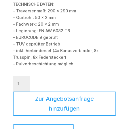
TECHNISCHE DATEN:
– Traversenmaß: 290 x 290 mm
– Gurtrohr: 50 x 2 mm
– Fachwerk: 20 x 2 mm
– Legierung: EN AW 6082 T6
– EUROCODE 9 geprüft
– TÜV geprüfter Betrieb
– inkl. Verbinderset (4x Konusverbinder, 8x
Trusspin, 8x Federstecker)
– Pulverbeschichtung möglich
HOFKON
290-
4
Zur Angebotsanfrage
|
3000mm |
hinzufügen
4-
Punkt
Traverse