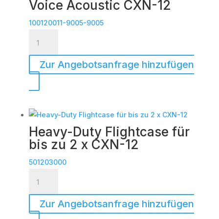
Voice Acoustic CXN-12
100120011-9005-9005
Voice
Acoustic
CXN-
Zur Angebotsanfrage hinzufügen
12
Menge
Heavy-Duty Flightcase für
bis zu 2 x CXN-12
501203000
Heavy-
Duty
Flightcase
Zur Angebotsanfrage hinzufügen
für