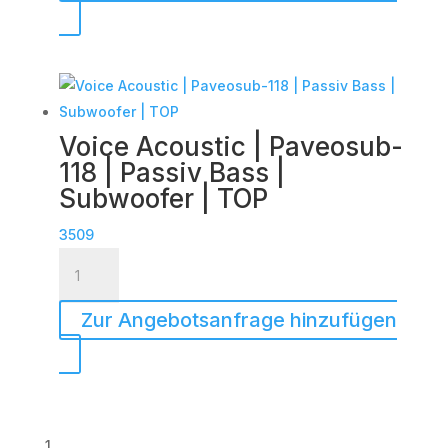
Tourpack
(8er
Set)
Menge
Voice Acoustic | Paveosub-
118 | Passiv Bass |
Subwoofer | TOP
3509
Voice
Acoustic
|
Zur Angebotsanfrage hinzufügen
Paveosub-
118
|
Passiv
Bass
1