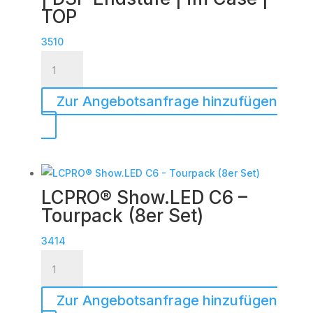
TOP
3510
Voice
Acoustic
|
Zur Angebotsanfrage hinzufügen
HDSP-
6DA
|
DSP
Endstufe
LCPRO® Show.LED C6 –
|
Tourpack (8er Set)
im
Case
3414
LCPRO®
|
Show.LED
TOP
C6
Menge
Zur Angebotsanfrage hinzufügen
-