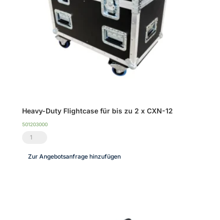
Heavy-Duty Flightcase für bis zu 2 x CXN-12
501203000
Heavy-
Duty
Zur Angebotsanfrage hinzufügen
Flightcase
für
bis
zu
2