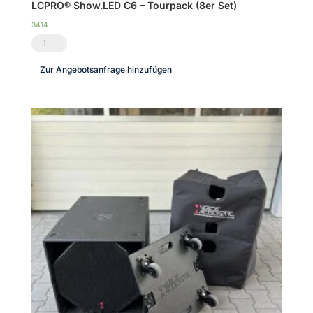
LCPRO® Show.LED C6 – Tourpack (8er Set)
3414
LCPRO®
Show.LED
Zur Angebotsanfrage hinzufügen
C6
-
Tourpack
(8er
Set)
Menge