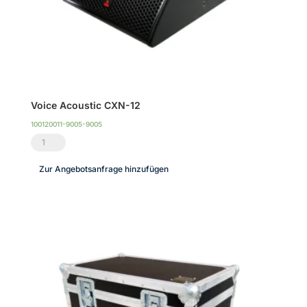
Voice Acoustic CXN-12
100120011-9005-9005
Voice
Acoustic
Zur Angebotsanfrage hinzufügen
CXN-
12
Menge