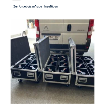
Acoustic
Zur Angebotsanfrage hinzufügen
|
HDSP-
6DA
|
DSP
Endstufe
|
im
Case
|
TOP
Menge