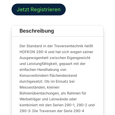
Punkt
Traverse
Jetzt Registrieren
|
90°
Ecke
Beschreibung
3-
Wege
C30
Der Standard in der Traversentechnik heißt
|
HOFKON 290-4 und hat sich wegen seiner
Black
Ausgewogenheit zwischen Eigengewicht
Line
und Leistungfähigkeit, gepaart mit der
Menge
einfachen Handhabung von
Konusverbindern flächendeckend
durchgesetzt. Ob im Einsatz bei
Messeständen, kleinen
Bühnenüberdachungen, als Rahmen für
Werbeträger und Leinwände oder
kombiniert mit den Serien 290-1, 290-2 und
290-3: Die Traversen der Serie 290-4