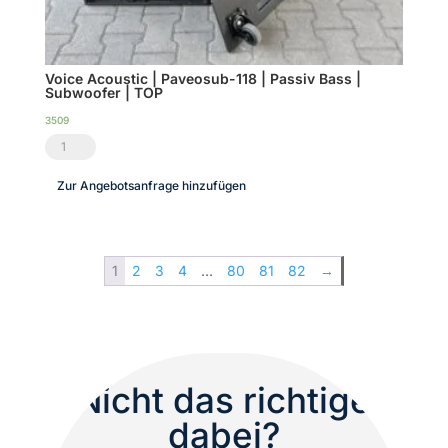
Voice Acoustic | Paveosub-118 | Passiv Bass |
Subwoofer | TOP
3509
Voice
Acoustic
Zur Angebotsanfrage hinzufügen
|
Paveosub-
118
1
2
3
4
…
80
81
82
→
|
Passiv
Bass
|
Subwoofer
Nicht das richtige
|
dabei?
TOP