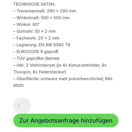
TECHNISCHE DATEN:
– Traversenmaß: 290 x 290 mm
– Winkelmaß: 500 x 500 mm
– Winkel: 90°
– Gurtrohr: 50 x 2 mm
– Fachwerk: 20 x 2 mm
– Legierung: EN AW 6082 T6
– EUROCODE 9 geprüft
– TÜV geprüfter Betrieb
– inkl. 2 Verbinderset (je 4x Konusverbinder, 8x
Trusspin, 8x Federstecker)
– Oberfläche: schwarz matt pulverbeschichet; RAL
9005
HOFKON
290-
4
Zur Angebotsanfrage hinzufügen
|
4-