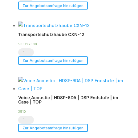
Duty
Zur Angebotsanfrage hinzufügen
Flightcase
für
bis
Transportschutzhaube CXN-12
zu
2
500122000
Transportschutzhaube
x
CXN-
CXN-
Zur Angebotsanfrage hinzufügen
12
12
Menge
Menge
Voice Acoustic | HDSP-6DA | DSP Endstufe | im
Case | TOP
3510
Voice
Acoustic
Zur Angebotsanfrage hinzufügen
|