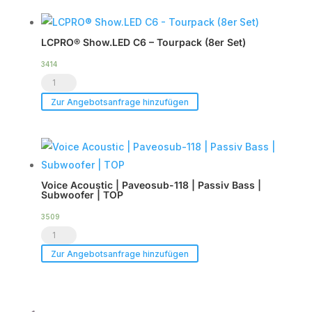
HDSP-
6DA
LCPRO® Show.LED C6 – Tourpack (8er Set)
|
DSP
3414
LCPRO®
Endstufe
Show.LED
|
Zur Angebotsanfrage hinzufügen
C6
im
-
Case
Tourpack
|
(8er
TOP
Voice Acoustic | Paveosub-118 | Passiv Bass |
Set)
Menge
Subwoofer | TOP
Menge
3509
Voice
Acoustic
Zur Angebotsanfrage hinzufügen
|
Paveosub-
118