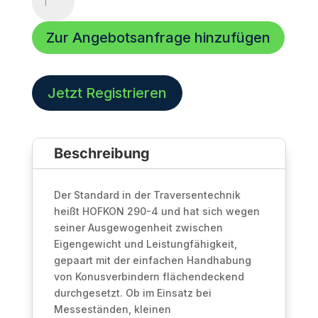
290-
4
Zur Angebotsanfrage hinzufügen
|
4-
Punkt
Traverse
Jetzt Registrieren
|
T-
Stück
Beschreibung
3-
Wege
C35
Der Standard in der Traversentechnik
|
heißt HOFKON 290-4 und hat sich wegen
Silber
seiner Ausgewogenheit zwischen
Menge
Eigengewicht und Leistungfähigkeit,
gepaart mit der einfachen Handhabung
von Konusverbindern flächendeckend
durchgesetzt. Ob im Einsatz bei
Messeständen, kleinen