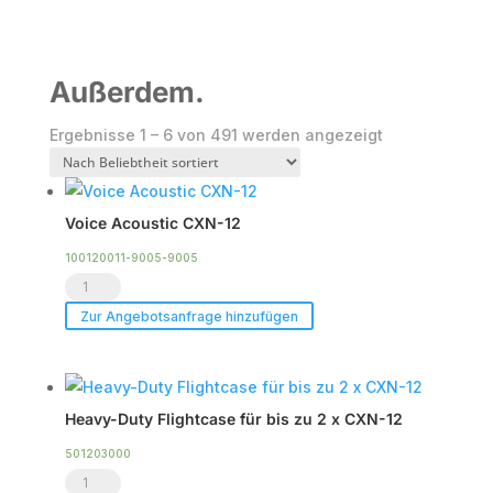
Außerdem.
Nach
Ergebnisse 1 – 6 von 491 werden angezeigt
Beliebtheit
sortiert
Voice Acoustic CXN-12
100120011-9005-9005
Voice
Acoustic
Zur Angebotsanfrage hinzufügen
CXN-
12
Menge
Heavy-Duty Flightcase für bis zu 2 x CXN-12
501203000
Heavy-