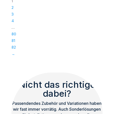
1
|
2
Passiv
3
Bass
4
|
…
Subwoofer
80
|
81
TOP
82
Menge
→
Nicht das richtige
dabei?
Passendendes Zubehör und Variationen haben
wir fast immer vorrätig. Auch Sonderlösungen