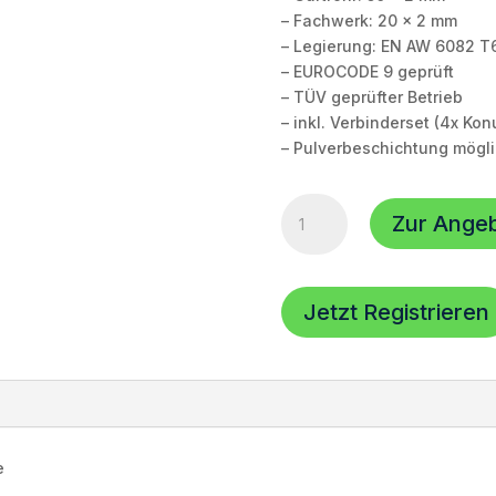
– Fachwerk: 20 x 2 mm
– Legierung: EN AW 6082 T
– EUROCODE 9 geprüft
– TÜV geprüfter Betrieb
– inkl. Verbinderset (4x Kon
– Pulverbeschichtung mögl
HOFKON
Zur Ange
290-
4
|
4-
Jetzt Registrieren
Punkt
Traversenkreisteil
|
4m
(4-
tlg)
e
|