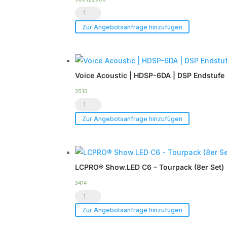
Transportschutzhaube
x
CXN-
CXN-
Zur Angebotsanfrage hinzufügen
12
12
Menge
Menge
Voice Acoustic | HDSP-6DA | DSP Endstufe 
3510
Voice
Acoustic
Zur Angebotsanfrage hinzufügen
|
HDSP-
6DA
LCPRO® Show.LED C6 – Tourpack (8er Set)
|
DSP
3414
LCPRO®
Endstufe
Show.LED
|
Zur Angebotsanfrage hinzufügen
C6
im