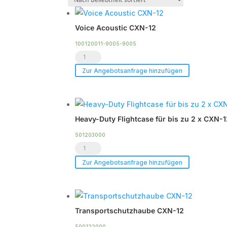
s
Voice Acoustic CXN-12
100120011-9005-9005
Voice
Acoustic
Zur Angebotsanfrage hinzufügen
CXN-
12
Menge
Heavy-Duty Flightcase für bis zu 2 x CXN-
501203000
Heavy-
Duty
Zur Angebotsanfrage hinzufügen
Flightcase
für
bis
Transportschutzhaube CXN-12
zu
2
500122000