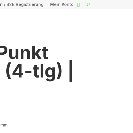
n / B2B Registrierung
Mein Konto
Punkt
(4-tlg) |
0 mm