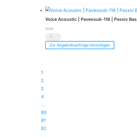
-
Case
Tourpack
|
Voice Acoustic | Paveosub-118 | Passiv Ba
(8er
TOP
Set)
Menge
3509
Voice
Menge
Acoustic
Zur Angebotsanfrage hinzufügen
|
Paveosub-
118
1
|
2
Passiv
3
Bass
4
|
…
Subwoofer
80
|
81
TOP
82
Menge
→