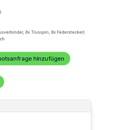
6
usverbinder, 8x Trusspin, 8x Federstecker)
ich
botsanfrage hinzufügen