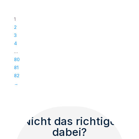
Paveosub-
118
1
|
2
Passiv
3
Bass
4
|
…
Subwoofer
80
|
81
TOP
82
Menge
→
Nicht das richtige
dabei?