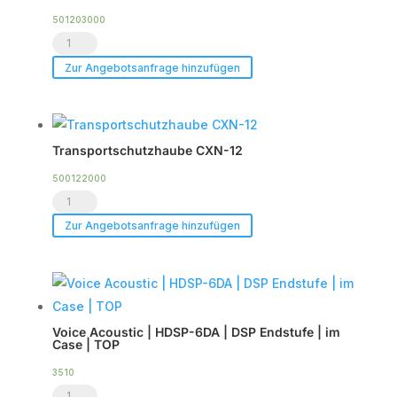
501203000
Heavy-
Duty
Zur Angebotsanfrage hinzufügen
Flightcase
für
bis
Transportschutzhaube CXN-12
zu
2
500122000
Transportschutzhaube
x
CXN-
CXN-
Zur Angebotsanfrage hinzufügen
12
12
Menge
Menge
Voice Acoustic | HDSP-6DA | DSP Endstufe | im
Case | TOP
3510
Voice