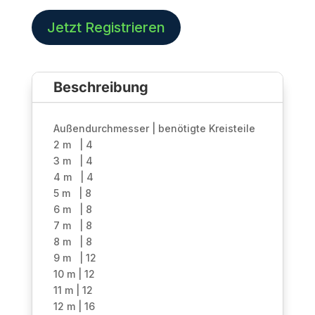
Punkt
Traversenkreisteil
Jetzt Registrieren
|
7m
(8-
Beschreibung
tlg)
|
Black
Außendurchmesser | benötigte Kreisteile
Line
2 m | 4
Menge
3 m | 4
4 m | 4
5 m | 8
6 m | 8
7 m | 8
8 m | 8
9 m | 12
10 m | 12
11 m | 12
12 m | 16