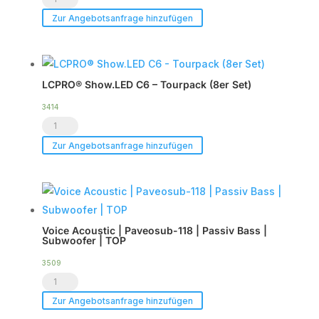
Acoustic
Zur Angebotsanfrage hinzufügen
|
HDSP-
6DA
LCPRO® Show.LED C6 – Tourpack (8er Set)
|
DSP
3414
LCPRO®
Endstufe
Show.LED
|
Zur Angebotsanfrage hinzufügen
C6
im
-
Case
Tourpack
|
(8er
TOP
Voice Acoustic | Paveosub-118 | Passiv Bass |
Set)
Menge
Subwoofer | TOP
Menge
3509
Voice
Acoustic
Zur Angebotsanfrage hinzufügen
|