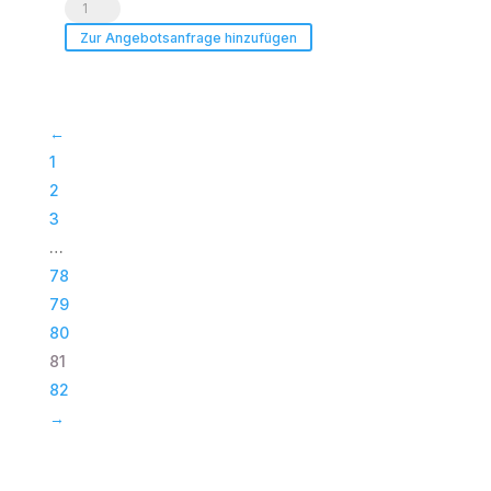
Digitaler
8
Zwei-
Mechaniken
Zur Angebotsanfrage hinzufügen
Achsen-
Menge
Winkelmesser
Menge
←
1
2
3
…
78
79
80
81
82
→