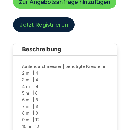
Zur Angebotsanfrage hinzufügen
|
4-
Punkt
Traversenkreisteil
Jetzt Registrieren
|
9m
(12-
Beschreibung
tlg)
|
Silber
Außendurchmesser | benötigte Kreisteile
Menge
2 m | 4
3 m | 4
4 m | 4
5 m | 8
6 m | 8
7 m | 8
8 m | 8
9 m | 12
10 m | 12