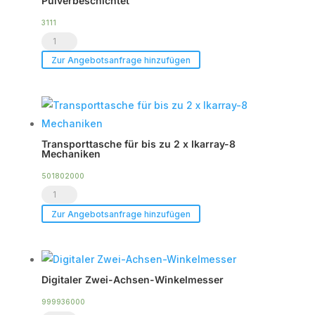
Pulverbeschichtet
3111
Aufpreis
Frontgitter
Zur Angebotsanfrage hinzufügen
für
Modular-
12,
RAL-
Transporttasche für bis zu 2 x Ikarray-8
Farben
Mechaniken
Pulverbeschichtet
501802000
Menge
Transporttasche
für
Zur Angebotsanfrage hinzufügen
bis
zu
2
Digitaler Zwei-Achsen-Winkelmesser
x
Ikarray-
999936000