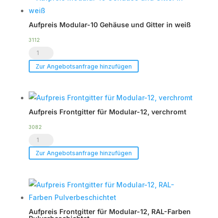
und
Gitter
Aufpreis Modular-10 Gehäuse und Gitter in weiß
in
RAL-
3112
Aufpreis
Sonderfarben
Modular-
Menge
Zur Angebotsanfrage hinzufügen
10
Gehäuse
und
Aufpreis Frontgitter für Modular-12, verchromt
Gitter
in
3082
Aufpreis
weiß
Frontgitter
Menge
Zur Angebotsanfrage hinzufügen
für
Modular-
12,
verchromt
Aufpreis Frontgitter für Modular-12, RAL-Farben
Menge