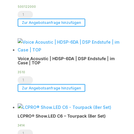
2
500122000
Transportschutzhaube
x
CXN-
CXN-
Zur Angebotsanfrage hinzufügen
12
12
Menge
Menge
Voice Acoustic | HDSP-6DA | DSP Endstufe | im
Case | TOP
3510
Voice
Acoustic
Zur Angebotsanfrage hinzufügen
|
HDSP-
6DA
LCPRO® Show.LED C6 – Tourpack (8er Set)
|
DSP
3414
LCPRO®
Endstufe