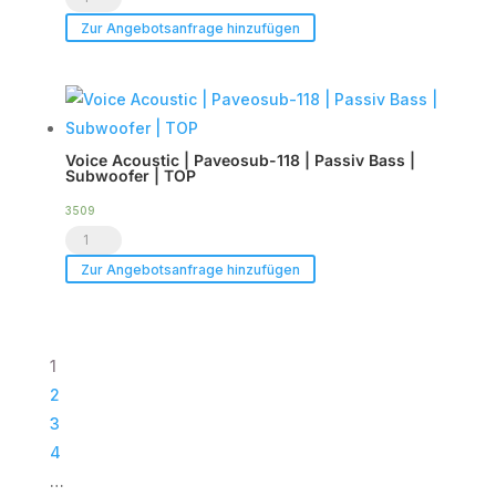
Show.LED
|
Zur Angebotsanfrage hinzufügen
C6
im
-
Case
Tourpack
|
(8er
TOP
Voice Acoustic | Paveosub-118 | Passiv Bass |
Set)
Menge
Subwoofer | TOP
Menge
3509
Voice
Acoustic
Zur Angebotsanfrage hinzufügen
|
Paveosub-
118
1
|
2
Passiv
3
Bass
4
|
…