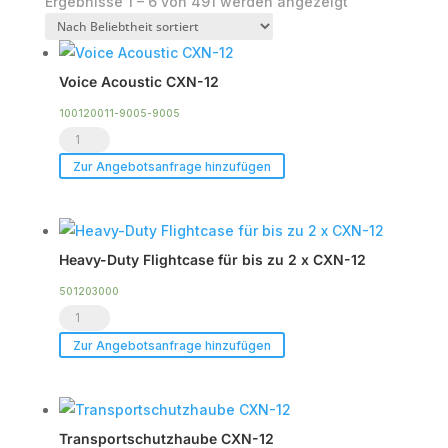
Nach
Ergebnisse 1 – 6 von 491 werden angezeigt
Beliebtheit
sortiert
Voice Acoustic CXN-12
100120011-9005-9005
Voice
Acoustic
Zur Angebotsanfrage hinzufügen
CXN-
12
Menge
Heavy-Duty Flightcase für bis zu 2 x CXN-12
501203000
Heavy-
Duty
Zur Angebotsanfrage hinzufügen
Flightcase
für
bis
Transportschutzhaube CXN-12
zu