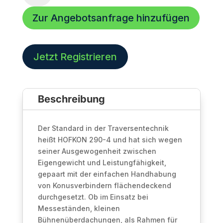
4
Zur Angebotsanfrage hinzufügen
|
5000mm |
4-
Punkt
Jetzt Registrieren
Traverse
|
Black
Beschreibung
Line
Menge
Der Standard in der Traversentechnik
heißt HOFKON 290-4 und hat sich wegen
seiner Ausgewogenheit zwischen
Eigengewicht und Leistungfähigkeit,
gepaart mit der einfachen Handhabung
von Konusverbindern flächendeckend
durchgesetzt. Ob im Einsatz bei
Messeständen, kleinen
Bühnenüberdachungen, als Rahmen für