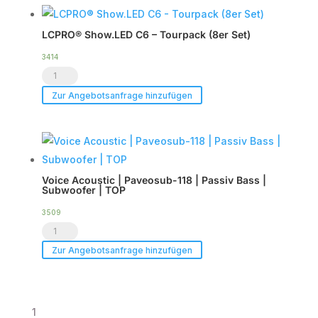
HDSP-
6DA
LCPRO® Show.LED C6 – Tourpack (8er Set)
|
DSP
3414
LCPRO®
Endstufe
Show.LED
|
Zur Angebotsanfrage hinzufügen
C6
im
-
Case
Tourpack
|
(8er
TOP
Voice Acoustic | Paveosub-118 | Passiv Bass |
Set)
Menge
Subwoofer | TOP
Menge
3509
Voice
Acoustic
Zur Angebotsanfrage hinzufügen
|
Paveosub-
118
1