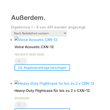
Außerdem.
Nach
Ergebnisse 1 – 6 von 491 werden angezeigt
Beliebtheit
sortiert
Voice Acoustic CXN-12
100120011-9005-9005
Voice
Acoustic
Zur Angebotsanfrage hinzufügen
CXN-
12
Menge
Heavy-Duty Flightcase für bis zu 2 x CXN-12
501203000
Heavy-