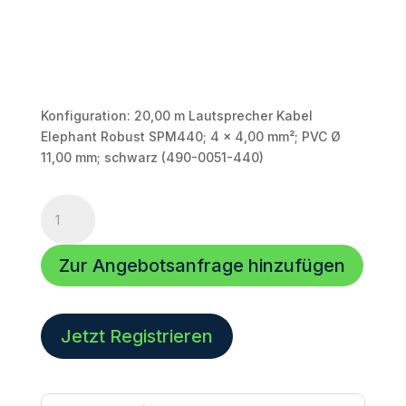
Konfiguration: 20,00 m Lautsprecher Kabel
Elephant Robust SPM440; 4 x 4,00 mm²; PVC Ø
11,00 mm; schwarz (490-0051-440)
Lautsprecher
Kabel
|
Zur Angebotsanfrage hinzufügen
20,00m
|
EL20U440-
2000
Jetzt Registrieren
|
4
x