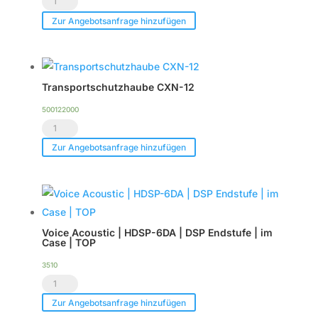
Duty
Zur Angebotsanfrage hinzufügen
Flightcase
für
bis
Transportschutzhaube CXN-12
zu
2
500122000
Transportschutzhaube
x
CXN-
CXN-
Zur Angebotsanfrage hinzufügen
12
12
Menge
Menge
Voice Acoustic | HDSP-6DA | DSP Endstufe | im
Case | TOP
3510
Voice
Acoustic
Zur Angebotsanfrage hinzufügen