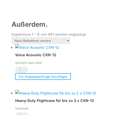
Außerdem.
Nach
Ergebnisse 1 – 6 von 491 werden angezeigt
Beliebtheit
sortiert
Voice Acoustic CXN-12
100120011-9005-9005
Voice
Acoustic
Zur Angebotsanfrage hinzufügen
CXN-
12
Menge
Heavy-Duty Flightcase für bis zu 2 x CXN-12
501203000
Heavy-