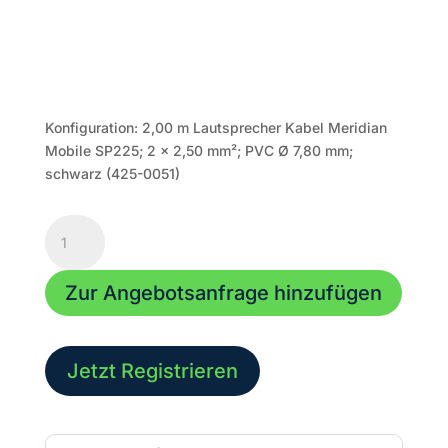
Konfiguration: 2,00 m Lautsprecher Kabel Meridian
Mobile SP225; 2 x 2,50 mm²; PVC Ø 7,80 mm;
schwarz (425-0051)
Lautsprecher
Kabel
|
Zur Angebotsanfrage hinzufügen
2,00m
|
ME25-
225-
Jetzt Registrieren
0200-
SW
|