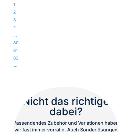
118
1
|
2
Passiv
3
Bass
4
|
…
Subwoofer
80
|
81
TOP
82
Menge
→
Nicht das richtige
dabei?
Passendendes Zubehör und Variationen haben
wir fast immer vorrätig. Auch Sonderlösungen