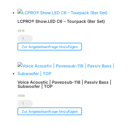
|
HDSP-
6DA
LCPRO® Show.LED C6 – Tourpack (8er Set)
|
DSP
3414
LCPRO®
Endstufe
Show.LED
|
Zur Angebotsanfrage hinzufügen
C6
im
-
Case
Tourpack
|
(8er
TOP
Voice Acoustic | Paveosub-118 | Passiv Bass |
Set)
Menge
Subwoofer | TOP
Menge
3509
Voice
Acoustic
Zur Angebotsanfrage hinzufügen
|
Paveosub-