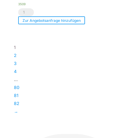
Menge
3509
Voice
Acoustic
Zur Angebotsanfrage hinzufügen
|
Paveosub-
118
1
|
2
Passiv
3
Bass
4
|
…
Subwoofer
80
|
81
TOP
82
Menge
→