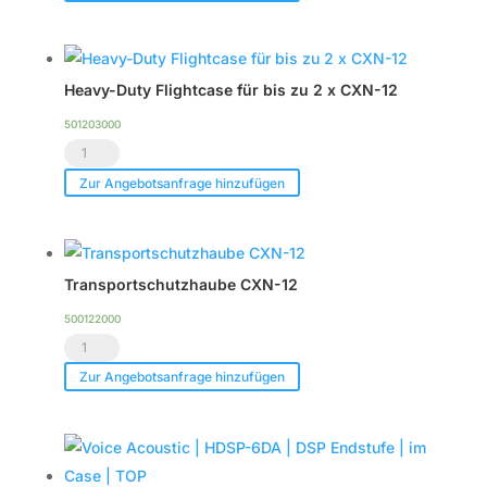
CXN-
12
Menge
Heavy-Duty Flightcase für bis zu 2 x CXN-12
501203000
Heavy-
Duty
Zur Angebotsanfrage hinzufügen
Flightcase
für
bis
Transportschutzhaube CXN-12
zu
2
500122000
Transportschutzhaube
x
CXN-
CXN-
Zur Angebotsanfrage hinzufügen
12
12
Menge
Menge