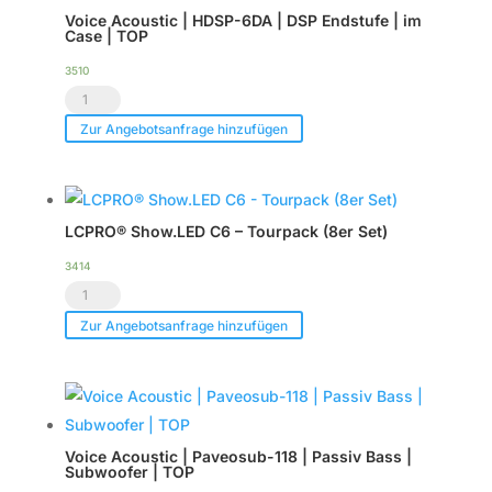
Voice Acoustic | HDSP-6DA | DSP Endstufe | im
Case | TOP
3510
Voice
Acoustic
Zur Angebotsanfrage hinzufügen
|
HDSP-
6DA
LCPRO® Show.LED C6 – Tourpack (8er Set)
|
DSP
3414
LCPRO®
Endstufe
Show.LED
|
Zur Angebotsanfrage hinzufügen
C6
im
-
Case
Tourpack
|
(8er
TOP
Voice Acoustic | Paveosub-118 | Passiv Bass |
Set)
Menge
Subwoofer | TOP