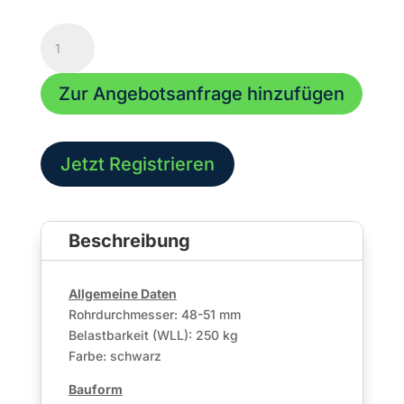
Multi
Clamp
-
Zur Angebotsanfrage hinzufügen
250
kg
-
50mm
Jetzt Registrieren
Rohr
| 1VPE
-
Beschreibung
20
Stk.
Menge
Allgemeine Daten
Rohrdurchmesser: 48-51 mm
Belastbarkeit (WLL): 250 kg
Farbe: schwarz
Bauform