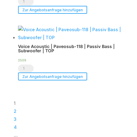
LCPRO®
Endstufe
Show.LED
|
Zur Angebotsanfrage hinzufügen
C6
im
-
Case
Tourpack
|
(8er
TOP
Voice Acoustic | Paveosub-118 | Passiv Bass |
Set)
Menge
Subwoofer | TOP
Menge
3509
Voice
Acoustic
Zur Angebotsanfrage hinzufügen
|
Paveosub-
118
1
|
2
Passiv
3
Bass
4
|
…