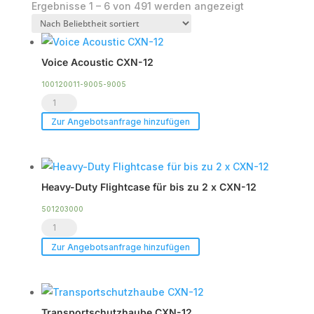
Nach
Ergebnisse 1 – 6 von 491 werden angezeigt
Beliebtheit
sortiert
Voice Acoustic CXN-12
100120011-9005-9005
Voice
Acoustic
Zur Angebotsanfrage hinzufügen
CXN-
12
Menge
Heavy-Duty Flightcase für bis zu 2 x CXN-12
501203000
Heavy-
Duty
Zur Angebotsanfrage hinzufügen
Flightcase
für
bis
Transportschutzhaube CXN-12