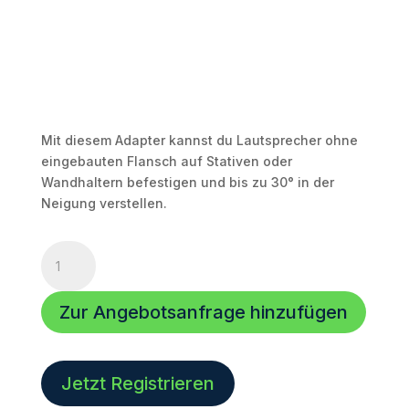
Mit diesem Adapter kannst du Lautsprecher ohne
eingebauten Flansch auf Stativen oder
Wandhaltern befestigen und bis zu 30° in der
Neigung verstellen.
Neigbarer
Stativadapter,
30°
Zur Angebotsanfrage hinzufügen
neigbar
Menge
Jetzt Registrieren