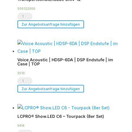
zu
2
500122000
Transportschutzhaube
x
CXN-
CXN-
Zur Angebotsanfrage hinzufügen
12
12
Menge
Menge
Voice Acoustic | HDSP-6DA | DSP Endstufe | im
Case | TOP
3510
Voice
Acoustic
Zur Angebotsanfrage hinzufügen
|
HDSP-
6DA
LCPRO® Show.LED C6 – Tourpack (8er Set)
|
DSP
3414