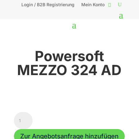
Login / B2B Registrierung
Mein Konto
Powersoft
MEZZO 324 AD
Powersoft
MEZZO
324
Zur Angebotsanfrage hinzufügen
AD