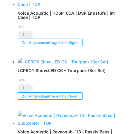
Voice Acoustic | HDSP-6DA | DSP Endstufe | im
Case | TOP
3510
Voice
Acoustic
Zur Angebotsanfrage hinzufügen
|
HDSP-
6DA
LCPRO® Show.LED C6 – Tourpack (8er Set)
|
DSP
3414
LCPRO®
Endstufe
Show.LED
|
Zur Angebotsanfrage hinzufügen
C6
im
-
Case
Tourpack
|
(8er
TOP
Voice Acoustic | Paveosub-118 | Passiv Bass |
Set)