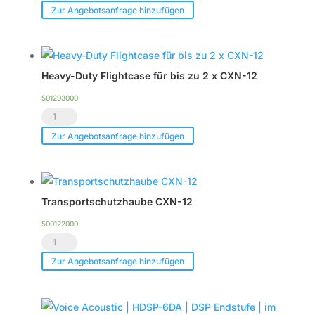
Acoustic
Zur Angebotsanfrage hinzufügen
CXN-
12
Menge
Heavy-Duty Flightcase für bis zu 2 x CXN-12
501203000
Heavy-
Duty
Zur Angebotsanfrage hinzufügen
Flightcase
für
bis
Transportschutzhaube CXN-12
zu
2
500122000
Transportschutzhaube
x
CXN-
CXN-
Zur Angebotsanfrage hinzufügen
12
12
Menge
Menge