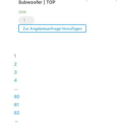
Menge
Subwoofer | TOP
Menge
3509
Voice
Acoustic
Zur Angebotsanfrage hinzufügen
|
Paveosub-
118
1
|
2
Passiv
3
Bass
4
|
…
Subwoofer
80
|
81
TOP
82
Menge
→