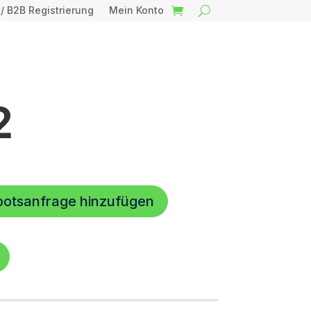
 / B2B Registrierung
Mein Konto
2
botsanfrage hinzufügen