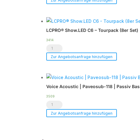
Zur Angebotsanfrage hinzufügen
|
HDSP-
6DA
LCPRO® Show.LED C6 – Tourpack (8er Set)
|
DSP
3414
LCPRO®
Endstufe
Show.LED
|
Zur Angebotsanfrage hinzufügen
C6
im
-
Case
Tourpack
|
Voice Acoustic | Paveosub-118 | Passiv Ba
(8er
TOP
Set)
Menge
3509
Voice
Menge
Acoustic
Zur Angebotsanfrage hinzufügen
|
Paveosub-
118