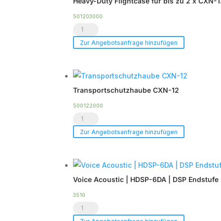
Heavy-Duty Flightcase für bis zu 2 x CXN-
501203000
Heavy-
Duty
Zur Angebotsanfrage hinzufügen
Flightcase
für
bis
Transportschutzhaube CXN-12
zu
2
500122000
Transportschutzhaube
x
CXN-
CXN-
Zur Angebotsanfrage hinzufügen
12
12
Menge
Menge
Voice Acoustic | HDSP-6DA | DSP Endstufe 
3510
Voice
Acoustic