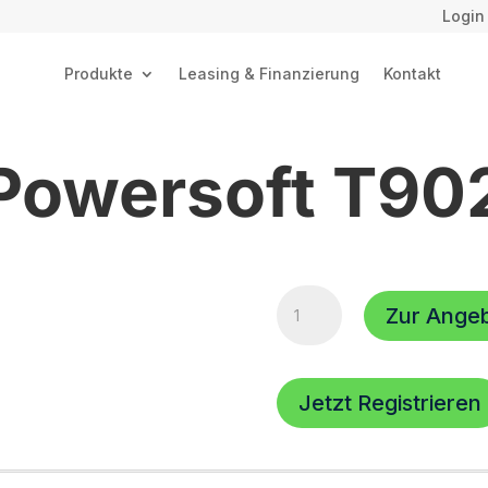
Login
Produkte
Leasing & Finanzierung
Kontakt
Powersoft T90
Powersoft
Zur Ange
T902
Menge
Jetzt Registrieren