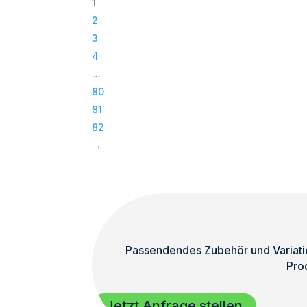
1
|
2
Passiv
3
Bass
4
|
…
Subwoofer
80
|
81
TOP
82
Menge
→
Passendendes Zubehör und Variatio
Pro
Jetzt Anfrage stellen