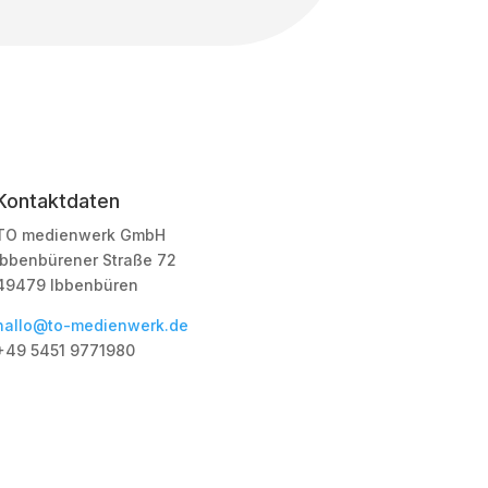
Kontaktdaten
TO medienwerk GmbH
Ibbenbürener Straße 72
49479 Ibbenbüren
hallo@to-medienwerk.de
+49 5451
9771980