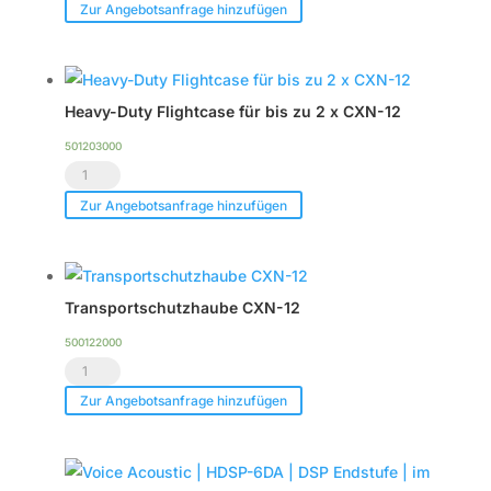
Acoustic
Zur Angebotsanfrage hinzufügen
CXN-
12
Menge
Heavy-Duty Flightcase für bis zu 2 x CXN-12
501203000
Heavy-
Duty
Zur Angebotsanfrage hinzufügen
Flightcase
für
bis
Transportschutzhaube CXN-12
zu
2
500122000
Transportschutzhaube
x
CXN-
CXN-
Zur Angebotsanfrage hinzufügen
12
12
Menge
Menge