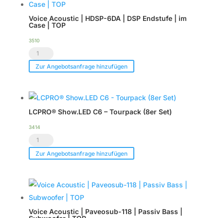
Voice Acoustic | HDSP-6DA | DSP Endstufe | im
Case | TOP
3510
Voice
Acoustic
Zur Angebotsanfrage hinzufügen
|
HDSP-
6DA
LCPRO® Show.LED C6 – Tourpack (8er Set)
|
DSP
3414
LCPRO®
Endstufe
Show.LED
|
Zur Angebotsanfrage hinzufügen
C6
im
-
Case
Tourpack
|
(8er
TOP
Voice Acoustic | Paveosub-118 | Passiv Bass |
Set)
Menge