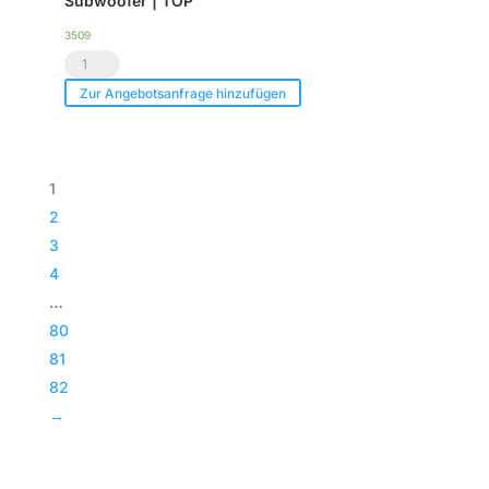
Subwoofer | TOP
Menge
3509
Voice
Acoustic
Zur Angebotsanfrage hinzufügen
|
Paveosub-
118
1
|
2
Passiv
3
Bass
4
|
…
Subwoofer
80
|
81
TOP
82
Menge
→