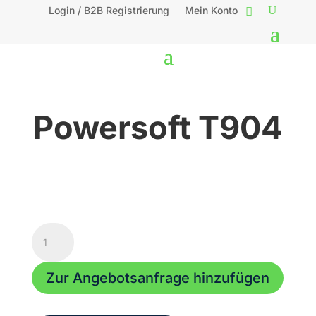
Login / B2B Registrierung
Mein Konto
Powersoft T904
Powersoft
T904
Menge
Zur Angebotsanfrage hinzufügen