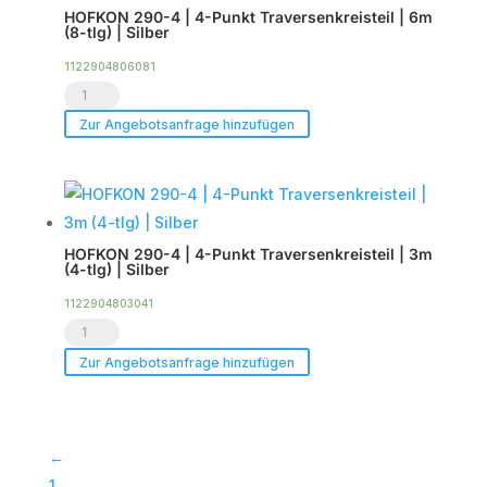
HOFKON 290-4 | 4-Punkt Traversenkreisteil | 6m
Traversenkreisteil
(8-tlg) | Silber
|
1122904806081
9m
HOFKON
(12-
290-
Zur Angebotsanfrage hinzufügen
tlg)
4
|
|
Silber
4-
Menge
Punkt
HOFKON 290-4 | 4-Punkt Traversenkreisteil | 3m
Traversenkreisteil
(4-tlg) | Silber
|
1122904803041
6m
HOFKON
(8-
290-
Zur Angebotsanfrage hinzufügen
tlg)
4
|
|
Silber
4-
←
Menge
Punkt
1