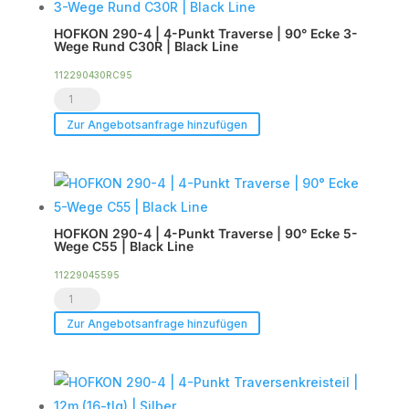
HOFKON 290-4 | 4-Punkt Traverse | 90° Ecke 3-
Wege Rund C30R | Black Line
112290430RC95
HOFKON
290-
Zur Angebotsanfrage hinzufügen
4
|
4-
Punkt
HOFKON 290-4 | 4-Punkt Traverse | 90° Ecke 5-
Traverse
Wege C55 | Black Line
|
11229045595
90°
HOFKON
Ecke
290-
Zur Angebotsanfrage hinzufügen
3-
4
Wege
|
Rund
4-
C30R