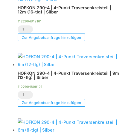
Punkt
|
HOFKON 290-4 | 4-Punkt Traversenkreisteil |
Traverse
12m (16-tlg) | Silber
Black
|
1122904812161
Line
90°
HOFKON
Menge
Ecke
290-
Zur Angebotsanfrage hinzufügen
5-
4
Wege
|
C55
4-
|
Punkt
Black
HOFKON 290-4 | 4-Punkt Traversenkreisteil | 9m
Traversenkreisteil
(12-tlg) | Silber
Line
|
1122904809121
Menge
12m
HOFKON
(16-
290-
Zur Angebotsanfrage hinzufügen
tlg)
4
|
|
Silber
4-
Menge
Punkt