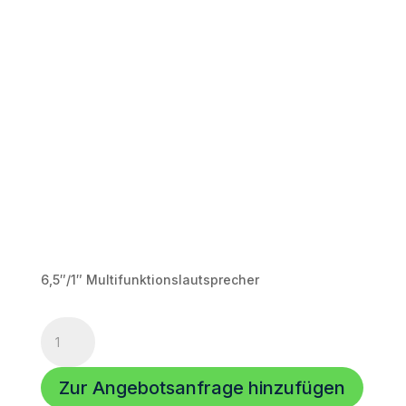
6,5″/1″ Multifunktionslautsprecher
TANNAX
Flexi-
6
Zur Angebotsanfrage hinzufügen
Menge