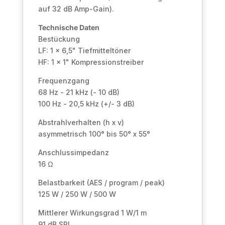
auf 32 dB Amp-Gain).
Technische Daten
Bestückung
LF: 1 x 6,5" Tiefmitteltöner
HF: 1 x 1" Kompressionstreiber
Frequenzgang
68 Hz - 21 kHz (- 10 dB)
100 Hz - 20,5 kHz (+/- 3 dB)
Abstrahlverhalten (h x v)
asymmetrisch 100° bis 50° x 55°
Anschlussimpedanz
16 Ω
Belastbarkeit (AES / program / peak)
125 W / 250 W / 500 W
Mittlerer Wirkungsgrad 1 W/1 m
91 dB SPL