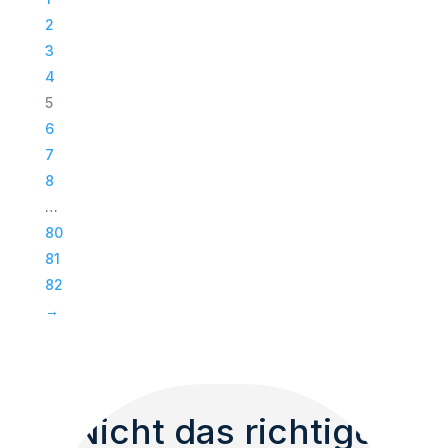
Traversenkreisteil
2
|
3
3m
4
(4-
5
tlg)
6
|
7
Silber
8
Menge
…
80
81
82
→
Nicht das richtige