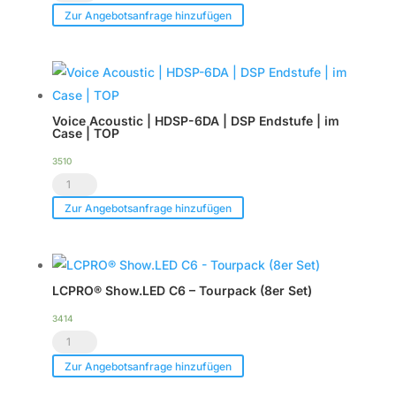
CXN-
CXN-
Zur Angebotsanfrage hinzufügen
12
12
Menge
Menge
Voice Acoustic | HDSP-6DA | DSP Endstufe | im
Case | TOP
3510
Voice
Acoustic
Zur Angebotsanfrage hinzufügen
|
HDSP-
6DA
LCPRO® Show.LED C6 – Tourpack (8er Set)
|
DSP
3414
LCPRO®
Endstufe
Show.LED
|
Zur Angebotsanfrage hinzufügen
C6
im