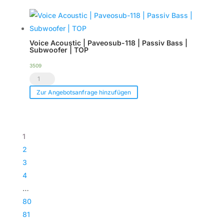
-
Case
Tourpack
|
(8er
TOP
Voice Acoustic | Paveosub-118 | Passiv Bass |
Set)
Menge
Subwoofer | TOP
Menge
3509
Voice
Acoustic
Zur Angebotsanfrage hinzufügen
|
Paveosub-
118
1
|
2
Passiv
3
Bass
4
|
…
Subwoofer
80
|
81
TOP