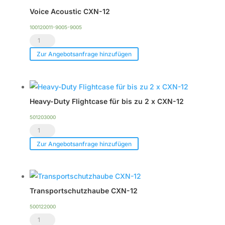
Voice Acoustic CXN-12
100120011-9005-9005
Voice
Acoustic
Zur Angebotsanfrage hinzufügen
CXN-
12
Menge
Heavy-Duty Flightcase für bis zu 2 x CXN-12
501203000
Heavy-
Duty
Zur Angebotsanfrage hinzufügen
Flightcase
für
bis
Transportschutzhaube CXN-12
zu
2
500122000
Transportschutzhaube
x