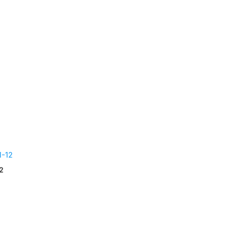
ach
eliebtheit
ortiert
12