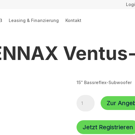
Logi
Leasing & Finanzierung
Kontakt
ENNAX Ventus-
15″ Bassreflex-Subwoofer
TENNAX
Zur Ange
Ventus-
15
Menge
Jetzt Registrieren