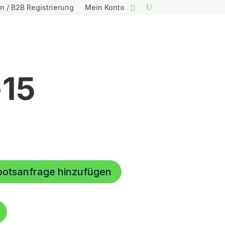
n / B2B Registrierung
Mein Konto
15
botsanfrage hinzufügen