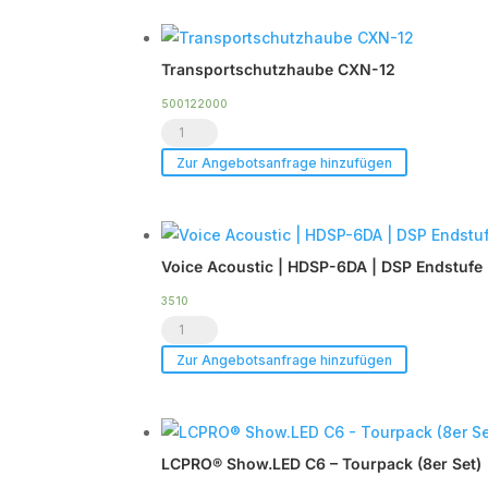
für
bis
Transportschutzhaube CXN-12
zu
2
500122000
Transportschutzhaube
x
CXN-
CXN-
Zur Angebotsanfrage hinzufügen
12
12
Menge
Menge
Voice Acoustic | HDSP-6DA | DSP Endstufe 
3510
Voice
Acoustic
Zur Angebotsanfrage hinzufügen
|
HDSP-
6DA
LCPRO® Show.LED C6 – Tourpack (8er Set)
|