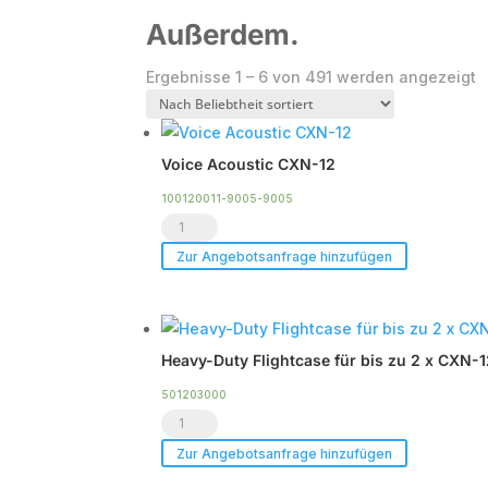
Außerdem.
N
Ergebnisse 1 – 6 von 491 werden angezeigt
B
s
Voice Acoustic CXN-12
100120011-9005-9005
Voice
Acoustic
Zur Angebotsanfrage hinzufügen
CXN-
12
Menge
Heavy-Duty Flightcase für bis zu 2 x CXN-
501203000
Heavy-
Duty
Zur Angebotsanfrage hinzufügen
Flightcase