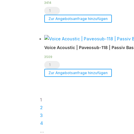
DSP
3414
LCPRO®
Endstufe
Show.LED
|
Zur Angebotsanfrage hinzufügen
C6
im
-
Case
Tourpack
|
Voice Acoustic | Paveosub-118 | Passiv Ba
(8er
TOP
Set)
Menge
3509
Voice
Menge
Acoustic
Zur Angebotsanfrage hinzufügen
|
Paveosub-
118
1
|
2
Passiv
3
Bass
4
|
…