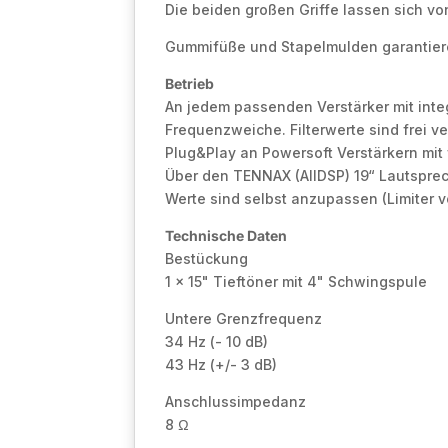
Die beiden großen Griffe lassen sich vo
Gummifüße und Stapelmulden garantieren
Betrieb
An jedem passenden Verstärker mit int
Frequenzweiche. Filterwerte sind frei v
Plug&Play an Powersoft Verstärkern mit 
Über den TENNAX (AllDSP) 19“ Lautsprech
Werte sind selbst anzupassen (Limiter v
Technische Daten
Bestückung
1 x 15" Tieftöner mit 4" Schwingspule
Untere Grenzfrequenz
34 Hz (- 10 dB)
43 Hz (+/- 3 dB)
Anschlussimpedanz
8 Ω