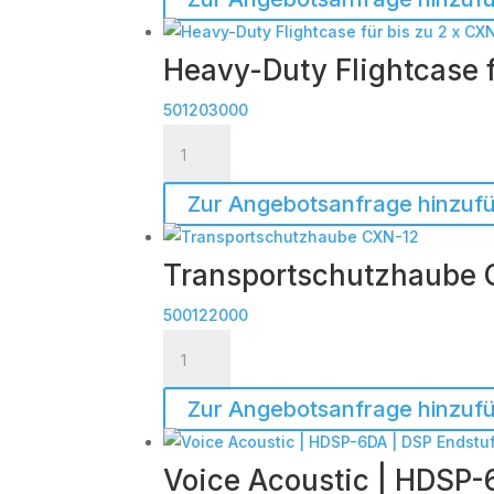
12
Menge
Heavy-Duty Flightcase 
501203000
Heavy-
Duty
Flightcase
Zur Angebotsanfrage hinzuf
für
bis
Transportschutzhaube
zu
2
500122000
x
Transportschutzhaube
CXN-
CXN-
12
12
Zur Angebotsanfrage hinzuf
Menge
Menge
Voice Acoustic | HDSP-