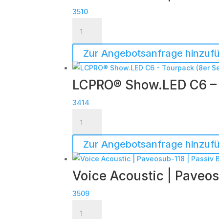
3510
Voice
Acoustic
|
Zur Angebotsanfrage hinzuf
HDSP-
6DA
LCPRO® Show.LED C6 – 
|
DSP
3414
Endstufe
LCPRO®
|
Show.LED
im
C6
Zur Angebotsanfrage hinzuf
Case
-
|
Tourpack
Voice Acoustic | Paveos
TOP
(8er
Menge
Set)
3509
Menge
Voice
Acoustic