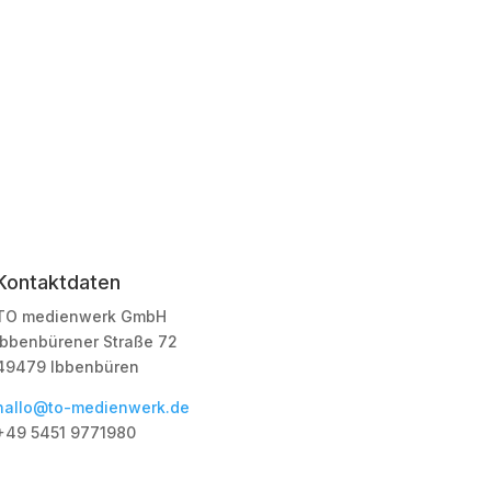
Kontaktdaten
TO medienwerk GmbH
Ibbenbürener Straße 72
49479 Ibbenbüren
hallo@to-medienwerk.de
+49 5451
9771980