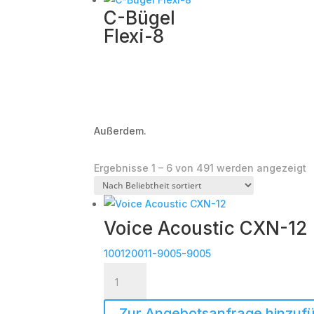
C-Bügel
Flexi-8
Außerdem.
N
Ergebnisse 1 – 6 von 491 werden angezeigt
B
s
Voice Acoustic CXN-12
100120011-9005-9005
Voice
Acoustic
CXN-
Zur Angebotsanfrage hinzuf