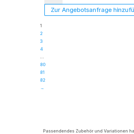
|
Zur Angebotsanfrage hinzuf
Paveosub-
118
1
|
2
Passiv
3
Bass
4
|
…
Subwoofer
80
|
81
TOP
82
Menge
→
Passendendes Zubehör und Variationen habe