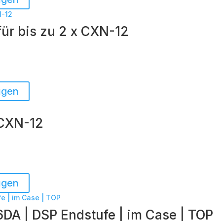
für bis zu 2 x CXN-12
ügen
 CXN-12
ügen
6DA | DSP Endstufe | im Case | TOP