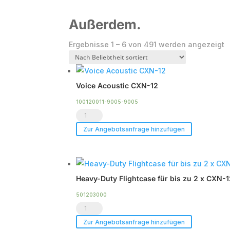
Außerdem.
N
Ergebnisse 1 – 6 von 491 werden angezeigt
B
s
Voice Acoustic CXN-12
100120011-9005-9005
Voice
Acoustic
Zur Angebotsanfrage hinzufügen
CXN-
12
Menge
Heavy-Duty Flightcase für bis zu 2 x CXN-
501203000
Heavy-
Duty
Zur Angebotsanfrage hinzufügen