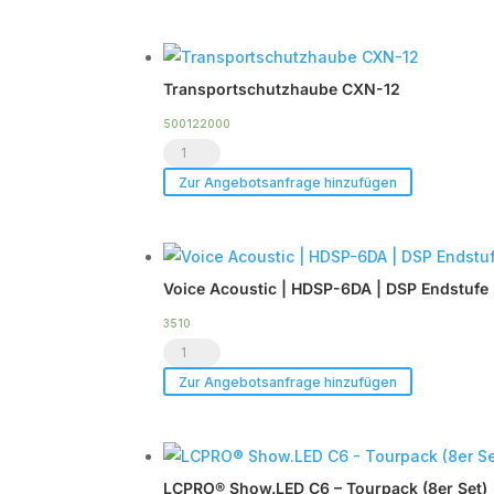
Flightcase
für
bis
Transportschutzhaube CXN-12
zu
2
500122000
Transportschutzhaube
x
CXN-
CXN-
Zur Angebotsanfrage hinzufügen
12
12
Menge
Menge
Voice Acoustic | HDSP-6DA | DSP Endstufe 
3510
Voice
Acoustic
Zur Angebotsanfrage hinzufügen
|
HDSP-
6DA
LCPRO® Show.LED C6 – Tourpack (8er Set)
|