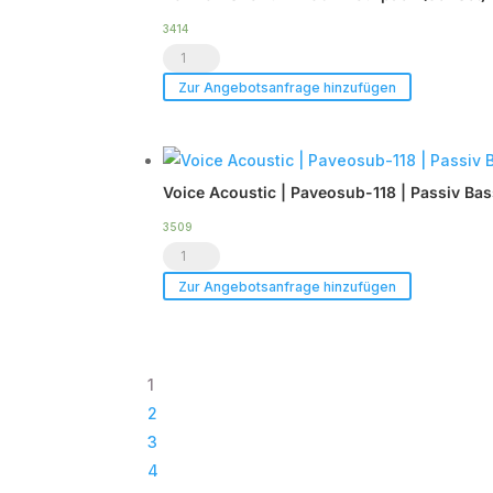
DSP
3414
LCPRO®
Endstufe
Show.LED
|
Zur Angebotsanfrage hinzufügen
C6
im
-
Case
Tourpack
|
Voice Acoustic | Paveosub-118 | Passiv Ba
(8er
TOP
Set)
Menge
3509
Voice
Menge
Acoustic
Zur Angebotsanfrage hinzufügen
|
Paveosub-
118
1
|
2
Passiv
3
Bass
4
|