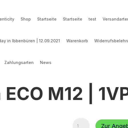
nticity
Shop
Startseite
Startseite
test
Versandarte
ay in Ibbenbüren | 12.09.2021
Warenkorb
Widerrufsbelehr
Zahlungsarten
News
 ECO M12 | 1VPE
TV
Zur Ange
Zapfen