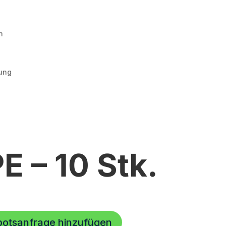
n
ung
 – 10 Stk.
botsanfrage hinzufügen