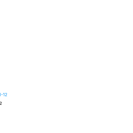
ach
eliebtheit
ortiert
12