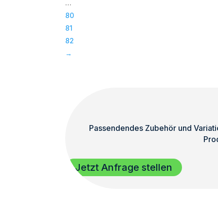
…
Subwoofer
80
|
81
TOP
82
Menge
→
Passendendes Zubehör und Variatio
Pro
Jetzt Anfrage stellen