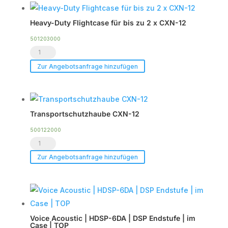
12
Menge
Heavy-Duty Flightcase für bis zu 2 x CXN-12
501203000
Heavy-
Duty
Zur Angebotsanfrage hinzufügen
Flightcase
für
bis
Transportschutzhaube CXN-12
zu
2
500122000
Transportschutzhaube
x
CXN-
CXN-
Zur Angebotsanfrage hinzufügen
12
12
Menge
Menge
Voice Acoustic | HDSP-6DA | DSP Endstufe | im
Case | TOP