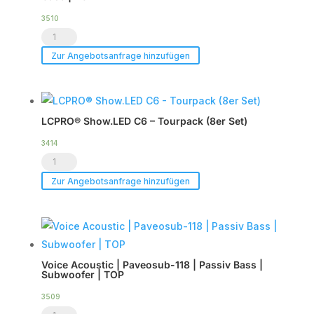
3510
Voice
Acoustic
Zur Angebotsanfrage hinzufügen
|
HDSP-
6DA
LCPRO® Show.LED C6 – Tourpack (8er Set)
|
DSP
3414
LCPRO®
Endstufe
Show.LED
|
Zur Angebotsanfrage hinzufügen
C6
im
-
Case
Tourpack
|
(8er
TOP
Voice Acoustic | Paveosub-118 | Passiv Bass |
Set)
Menge
Subwoofer | TOP
Menge
3509
Voice