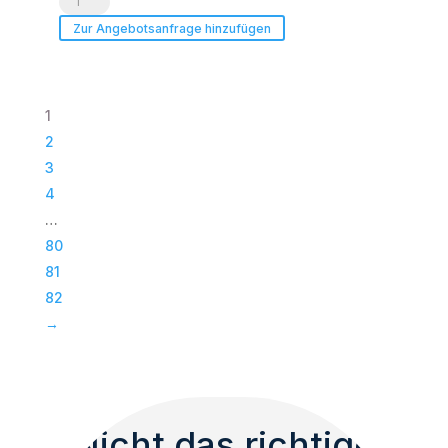
Acoustic
Zur Angebotsanfrage hinzufügen
|
Paveosub-
118
1
|
2
Passiv
3
Bass
4
|
…
Subwoofer
80
|
81
TOP
82
Menge
→
Nicht das richtige