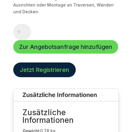
Ausrichten oder Montage an Traversen, Wänden
und Decken.
U-
Bügel
für
Zur Angebotsanfrage hinzufügen
Alea-
5
Menge
Jetzt Registrieren
Zusätzliche Informationen
Zusätzliche
Informationen
Gewicht
0,78 kg