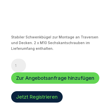
Stabiler Schwenkbügel zur Montage an Traversen
und Decken. 2 x M10 Sechskantschrauben im
Lieferumfang enthalten.
U-
Bügel
für
Zur Angebotsanfrage hinzufügen
Powerstick-
6
Menge
Jetzt Registrieren