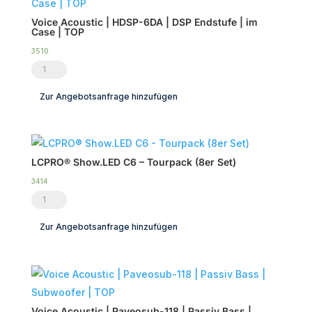
Voice Acoustic | HDSP-6DA | DSP Endstufe | im
Case | TOP
3510
Voice
Acoustic
Zur Angebotsanfrage hinzufügen
|
HDSP-
6DA
|
LCPRO® Show.LED C6 – Tourpack (8er Set)
DSP
3414
Endstufe
LCPRO®
|
Show.LED
Zur Angebotsanfrage hinzufügen
im
C6
Case
-
|
Tourpack
TOP
(8er
Menge
Set)
Voice Acoustic | Paveosub-118 | Passiv Bass |