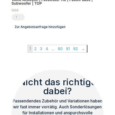
Subwoofer | TOP
Menge
3509
Voice
Acoustic
Zur Angebotsanfrage hinzufügen
|
Paveosub-
118
1
2
3
4
…
80
81
82
→
|
Passiv
Bass
|
Subwoofer
Nicht das richtige
|
dabei?
TOP
Menge
Passendendes Zubehör und Variationen haben
wir fast immer vorrätig. Auch Sonderlösungen
für Installationen und anspurchsvolle