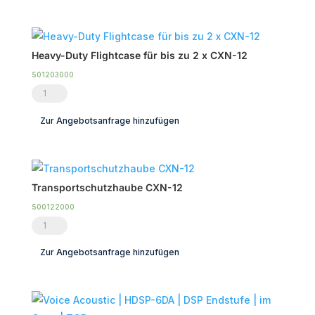
12
Menge
Heavy-Duty Flightcase für bis zu 2 x CXN-12
501203000
Heavy-
Duty
Zur Angebotsanfrage hinzufügen
Flightcase
für
bis
zu
Transportschutzhaube CXN-12
2
500122000
x
Transportschutzhaube
CXN-
CXN-
Zur Angebotsanfrage hinzufügen
12
12
Menge
Menge