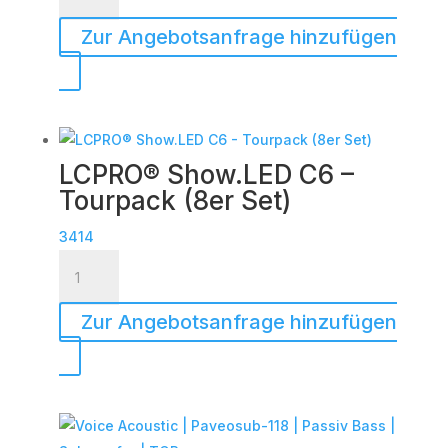
Acoustic
|
Zur Angebotsanfrage hinzufügen
HDSP-
6DA
|
DSP
Endstufe
LCPRO® Show.LED C6 –
|
Tourpack (8er Set)
im
Case
3414
LCPRO®
|
Show.LED
TOP
C6
Menge
Zur Angebotsanfrage hinzufügen
-
Tourpack
(8er
Set)
Menge