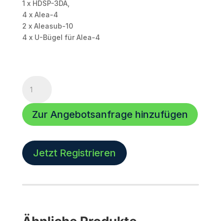
1 x HDSP-3DA,
4 x Alea-4
2 x Aleasub-10
4 x U-Bügel für Alea-4
Voice
Acoustic
| Aleasub-
Zur Angebotsanfrage hinzufügen
10
Install
Set
Menge
Jetzt Registrieren