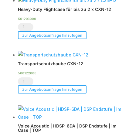
Menge
Heavy-Duty Flightcase für bis zu 2 x CXN-12
501203000
Heavy-
Duty
Zur Angebotsanfrage hinzufügen
Flightcase
für
bis
Transportschutzhaube CXN-12
zu
2
500122000
Transportschutzhaube
x
CXN-
CXN-
Zur Angebotsanfrage hinzufügen
12
12
Menge
Menge
Voice Acoustic | HDSP-6DA | DSP Endstufe | im
Case | TOP