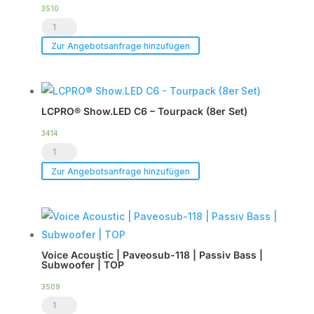
3510
Voice
Acoustic
Zur Angebotsanfrage hinzufügen
|
HDSP-
6DA
LCPRO® Show.LED C6 – Tourpack (8er Set)
|
DSP
3414
LCPRO®
Endstufe
Show.LED
|
Zur Angebotsanfrage hinzufügen
C6
im
-
Case
Tourpack
|
(8er
TOP
Voice Acoustic | Paveosub-118 | Passiv Bass |
Set)
Menge
Subwoofer | TOP
Menge
3509
Voice