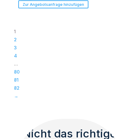
Acoustic
Zur Angebotsanfrage hinzufügen
|
Paveosub-
118
1
|
2
Passiv
3
Bass
4
|
…
Subwoofer
80
|
81
TOP
82
Menge
→
Nicht das richtige