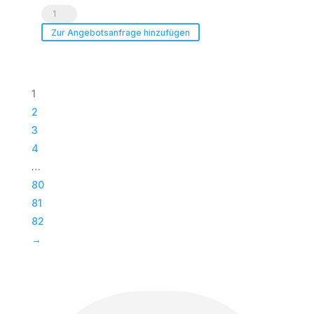
Voice
Acoustic
Zur Angebotsanfrage hinzufügen
|
Paveosub-
118
1
|
2
Passiv
3
Bass
4
|
…
Subwoofer
80
|
81
TOP
82
Menge
→