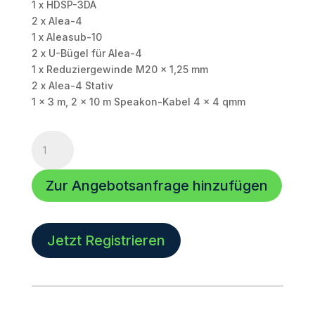
1 x HDSP-3DA
2 x Alea-4
1 x Aleasub-10
2 x U-Bügel für Alea-4
1 x Reduziergewinde M20 x 1,25 mm
2 x Alea-4 Stativ
1 x 3 m, 2 x 10 m Speakon-Kabel 4 x 4 qmm
Voice
Acoustic
|
Zur Angebotsanfrage hinzufügen
Aleasub-
10
Media
Set
Jetzt Registrieren
Menge