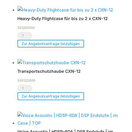
12
Menge
Heavy-Duty Flightcase für bis zu 2 x CXN-12
501203000
Heavy-
Duty
Zur Angebotsanfrage hinzufügen
Flightcase
für
bis
Transportschutzhaube CXN-12
zu
2
500122000
Transportschutzhaube
x
CXN-
CXN-
Zur Angebotsanfrage hinzufügen
12
12
Menge
Menge
Voice Acoustic | HDSP-6DA | DSP Endstufe | im