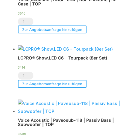
Case | TOP
3510
Voice
Acoustic
Zur Angebotsanfrage hinzufügen
|
HDSP-
6DA
LCPRO® Show.LED C6 – Tourpack (8er Set)
|
DSP
3414
LCPRO®
Endstufe
Show.LED
|
Zur Angebotsanfrage hinzufügen
C6
im
-
Case
Tourpack
|
(8er
TOP
Voice Acoustic | Paveosub-118 | Passiv Bass |
Set)
Menge
Subwoofer | TOP
Menge
3509