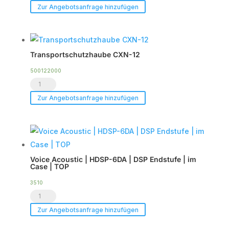
Duty
Zur Angebotsanfrage hinzufügen
Flightcase
für
bis
Transportschutzhaube CXN-12
zu
2
500122000
Transportschutzhaube
x
CXN-
CXN-
Zur Angebotsanfrage hinzufügen
12
12
Menge
Menge
Voice Acoustic | HDSP-6DA | DSP Endstufe | im
Case | TOP
3510
Voice
Acoustic
Zur Angebotsanfrage hinzufügen
|