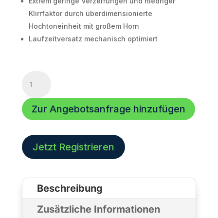
Extrem geringe Verzerrungen und niedriger
Klirrfaktor durch überdimensionierte
Hochtoneinheit mit großem Horn
Laufzeitversatz mechanisch optimiert
Voice
Acoustic
Ikarray-
Zur Angebotsanfrage hinzufügen
8/5°
Menge
Jetzt Registrieren
Beschreibung
Zusätzliche Informationen