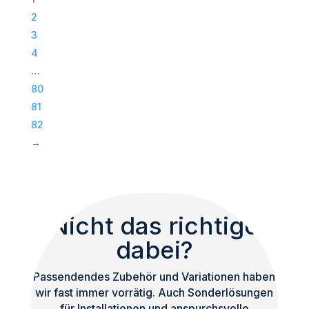
|
2
Passiv
3
Bass
4
|
…
Subwoofer
80
|
81
TOP
82
Menge
→
Nicht das richtige
dabei?
Passendendes Zubehör und Variationen haben
wir fast immer vorrätig. Auch Sonderlösungen
für Installationen und anspurchsvolle