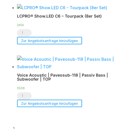
HDSP-
6DA
LCPRO® Show.LED C6 – Tourpack (8er Set)
|
DSP
3414
LCPRO®
Endstufe
Show.LED
|
Zur Angebotsanfrage hinzufügen
C6
im
-
Case
Tourpack
|
(8er
TOP
Voice Acoustic | Paveosub-118 | Passiv Bass |
Set)
Menge
Subwoofer | TOP
Menge
3509
Voice
Acoustic
Zur Angebotsanfrage hinzufügen
|
Paveosub-
118
1