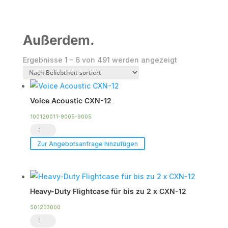
Außerdem.
Nach
Ergebnisse 1 – 6 von 491 werden angezeigt
Beliebtheit
sortiert
Voice Acoustic CXN-12
100120011-9005-9005
Voice
Acoustic
Zur Angebotsanfrage hinzufügen
CXN-
12
Menge
Heavy-Duty Flightcase für bis zu 2 x CXN-12
501203000
Heavy-