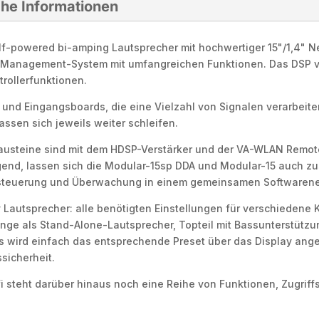
che Informationen
elf-powered bi-amping Lautsprecher mit hochwertiger 15"/1,4"
Management-System mit umfangreichen Funktionen. Das DSP ve
rollerfunktionen.
 und Eingangsboards, die eine Vielzahl von Signalen verarbeite
assen sich jeweils weiter schleifen.
usteine sind mit dem HDSP-Verstärker und der VA-WLAN Remot
gend, lassen sich die Modular-15sp DDA und Modular-15 auch 
nsteuerung und Überwachung in einem gemeinsamen Softwaren
y Lautsprecher: alle benötigten Einstellungen für verschiedene
ange als Stand-Alone-Lautsprecher, Topteil mit Bassunterstützu
es wird einfach das entsprechende Preset über das Display ang
sicherheit.
i steht darüber hinaus noch eine Reihe von Funktionen, Zugriff