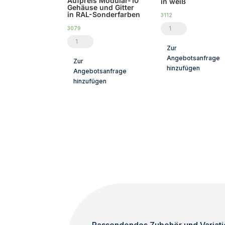
Aufpreis Modular-10
in weiß
Gehäuse und Gitter
in RAL-Sonderfarben
3112
Aufpreis
3079
Aufpreis
Modular-
Zur
Modular-
10
Angebotsanfrage
Zur
10
Gehäuse
hinzufügen
Angebotsanfrage
Gehäuse
und
hinzufügen
und
Gitter
Gitter
in
in
weiß
RAL-
Menge
Sonderfarben
Menge