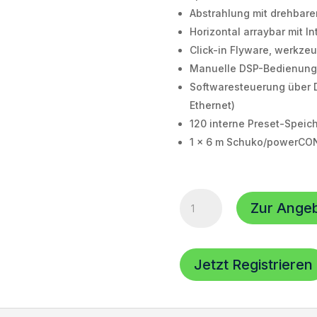
Abstrahlung mit drehbare
Horizontal arraybar mit I
Click-in Flyware, werkze
Manuelle DSP-Bedienung 
Softwaresteuerung über D
Ethernet)
120 interne Preset-Speic
1 x 6 m Schuko/powerCO
Voice
Zur Ange
Acoustic
Modular-
15sp
DDA,
Jetzt Registrieren
links,
90°Horn
Menge