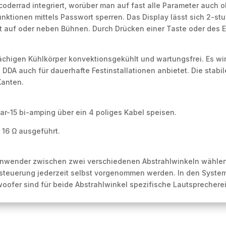
Encoderrad integriert, worüber man auf fast alle Parameter auc
Funktionen mittels Passwort sperren. Das Display lässt sich 2-
t auf oder neben Bühnen. Durch Drücken einer Taste oder des En
flächigen Kühlkörper konvektionsgekühlt und wartungsfrei. Es wi
DDA auch für dauerhafte Festinstallationen anbietet. Die stabi
Kanten.
r-15 bi-amping über ein 4 poliges Kabel speisen.
n 16 Ω ausgeführt.
r Anwender zwischen zwei verschiedenen Abstrahlwinkeln wählen,
nsteuerung jederzeit selbst vorgenommen werden. In den Syste
ofer sind für beide Abstrahlwinkel spezifische Lautsprecherein