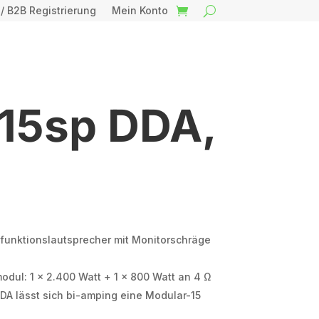
 / B2B Registrierung
Mein Konto
-15sp DDA,
tifunktionslautsprecher mit Monitorschräge
dul: 1 x 2.400 Watt + 1 x 800 Watt an 4 Ω
DA lässt sich bi-amping eine Modular-15