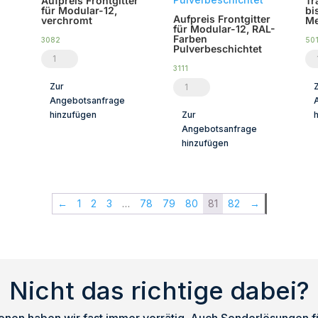
Aufpreis Frontgitter
Tr
für Modular-12,
bi
Aufpreis Frontgitter
verchromt
Me
für Modular-12, RAL-
Farben
3082
50
Pulverbeschichtet
Aufpreis
Tr
3111
Frontgitter
fü
Aufpreis
Zur
für
bi
Angebotsanfrage
Frontgitter
Modular-
zu
hinzufügen
Zur
für
Angebotsanfrage
12,
2
Modular-
hinzufügen
verchromt
x
12,
Menge
Ik
RAL-
8
Farben
←
1
2
3
…
78
79
80
81
82
→
Me
Pulverbeschichtet
M
Menge
Nicht das richtige dabei?