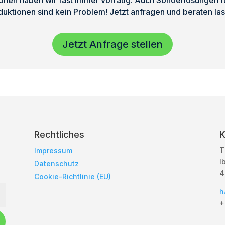
nen haben wir fast immer vorrätig. Auch Sonderlösungen für
duktionen sind kein Problem! Jetzt anfragen und beraten las
Jetzt Anfrage stellen
Rechtliches
K
T
Impressum
I
Datenschutz
4
Cookie-Richtlinie (EU)
h
+