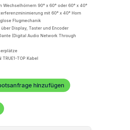
n Wechselhörnern 90° x 60° oder 60° x 40°
nterferenzminimierung mit 60° x 40° Horn
uglose Flugmechanik
über Display, Taster und Encoder
ante (Digital Audio Network Through
herplätze
N TRUE1-TOP Kabel
botsanfrage hinzufügen