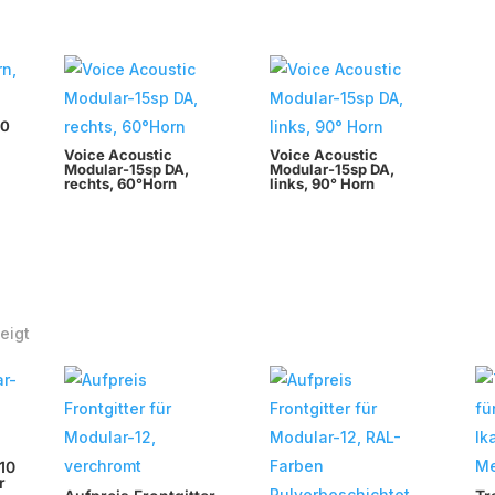
90
Voice Acoustic
Voice Acoustic
Modular-15sp DA,
Modular-15sp DA,
rechts, 60°Horn
links, 90° Horn
Nach
eigt
Beliebtheit
sortiert
10
r