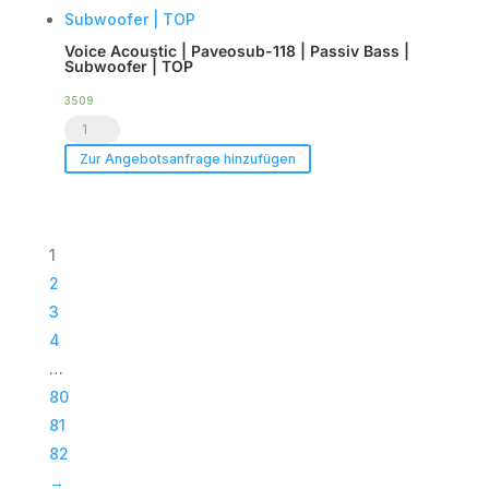
Tourpack
|
(8er
TOP
Voice Acoustic | Paveosub-118 | Passiv Bass |
Set)
Menge
Subwoofer | TOP
Menge
3509
Voice
Acoustic
Zur Angebotsanfrage hinzufügen
|
Paveosub-
118
1
|
2
Passiv
3
Bass
4
|
…
Subwoofer
80
|
81
TOP
82
Menge
→