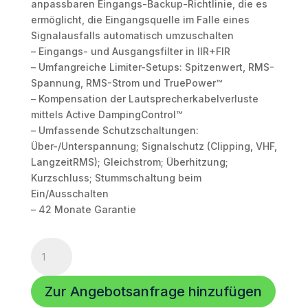
anpassbaren Eingangs-Backup-Richtlinie, die es
ermöglicht, die Eingangsquelle im Falle eines
Signalausfalls automatisch umzuschalten
– Eingangs- und Ausgangsfilter in IIR+FIR
– Umfangreiche Limiter-Setups: Spitzenwert, RMS-
Spannung, RMS-Strom und TruePower™
– Kompensation der Lautsprecherkabelverluste
mittels Active DampingControl™
– Umfassende Schutzschaltungen:
Über-/Unterspannung; Signalschutz (Clipping, VHF,
LangzeitRMS); Gleichstrom; Überhitzung;
Kurzschluss; Stummschaltung beim
Ein/Ausschalten
– 42 Monate Garantie
Voice
Acoustic
VADAS-
Zur Angebotsanfrage hinzufügen
12K4D