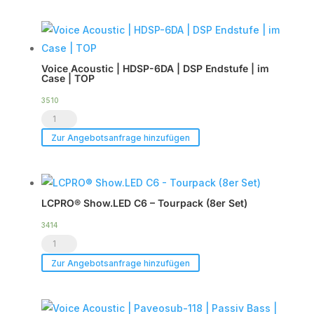
12
12
Menge
Menge
Voice Acoustic | HDSP-6DA | DSP Endstufe | im
Case | TOP
3510
Voice
Acoustic
Zur Angebotsanfrage hinzufügen
|
HDSP-
6DA
LCPRO® Show.LED C6 – Tourpack (8er Set)
|
DSP
3414
LCPRO®
Endstufe
Show.LED
|
Zur Angebotsanfrage hinzufügen
C6
im
-
Case