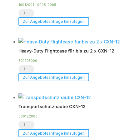
100120011-9005-9005
Voice
Acoustic
Zur Angebotsanfrage hinzufügen
CXN-
12
Menge
Heavy-Duty Flightcase für bis zu 2 x CXN-12
501203000
Heavy-
Duty
Zur Angebotsanfrage hinzufügen
Flightcase
für
bis
Transportschutzhaube CXN-12
zu
2
500122000
Transportschutzhaube
x
CXN-
CXN-
Zur Angebotsanfrage hinzufügen