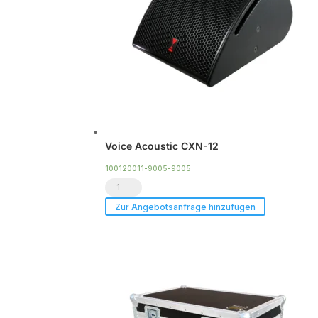
Voice Acoustic CXN-12
100120011-9005-9005
Voice
Acoustic
Zur Angebotsanfrage hinzufügen
CXN-
12
Menge