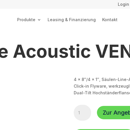
Login
Produkte
Leasing & Finanzierung
Kontakt
e Acoustic VE
4 x 8″/4 x 1″, Säulen-Line-
Click-in Flyware, werkzeug
Dual-Tilt Hochständerflans
Voice
Zur Ange
Acoustic
VENIA-
8