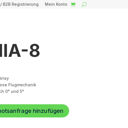
 / B2B Registrierung
Mein Konto
NIA-8
Array
lose Flugmechanik
ch 0° und 5°
botsanfrage hinzufügen