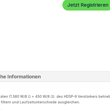
Menge
Jetzt Registrieren
che Informationen
nälen (1.580 W/8 Ω + 450 W/8 Ω) des HDSP-6 Verstärkers betrie
l filtern und Laufzeitunterschiede ausgleichen.