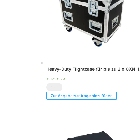
Heavy-Duty Flightcase für bis zu 2 x CXN-
501203000
Heavy-
Duty
Zur Angebotsanfrage hinzufügen
Flightcase
für
bis
zu
2