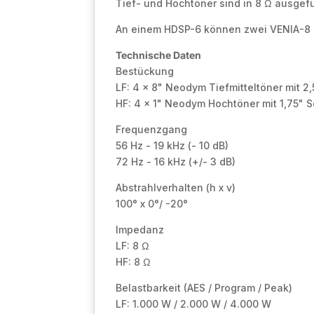
Tief- und Hochtöner sind in 8 Ω ausgefü
An einem HDSP-6 können zwei VENIA-8
Technische Daten
Bestückung
LF: 4 x 8" Neodym Tiefmitteltöner mit 2
HF: 4 x 1" Neodym Hochtöner mit 1,75" 
Frequenzgang
56 Hz - 19 kHz (- 10 dB)
72 Hz - 16 kHz (+/- 3 dB)
Abstrahlverhalten (h x v)
100° x 0°/ -20°
Impedanz
LF: 8 Ω
HF: 8 Ω
Belastbarkeit (AES / Program / Peak)
LF: 1.000 W / 2.000 W / 4.000 W