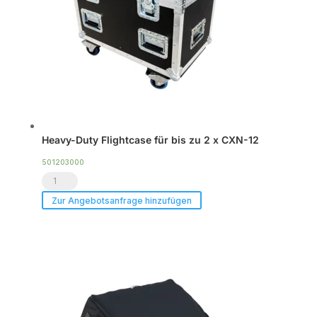
Heavy-Duty Flightcase für bis zu 2 x CXN-12
501203000
Heavy-
Duty
Zur Angebotsanfrage hinzufügen
Flightcase
für
bis
zu
2
x