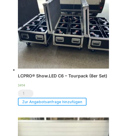
DSP
Endstufe
|
im
Case
|
TOP
Menge
LCPRO® Show.LED C6 – Tourpack (8er Set)
3414
LCPRO®
Show.LED
Zur Angebotsanfrage hinzufügen
C6
-
Tourpack
(8er