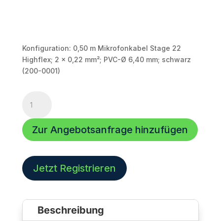
Konfiguration: 0,50 m Mikrofonkabel Stage 22
Highflex; 2 x 0,22 mm²; PVC-Ø 6,40 mm; schwarz
(200-0001)
XLR
Kabel
|
Zur Angebotsanfrage hinzufügen
0.50m
|
SGMF-
0050-
Jetzt Registrieren
SW
|
2
Beschreibung
x