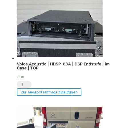
Voice Acoustic | HDSP-6DA | DSP Endstufe | im
Case | TOP
3510
Voice
Acoustic
Zur Angebotsanfrage hinzufügen
|
HDSP-
6DA
|