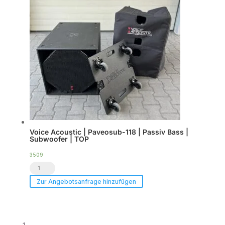
Set)
Menge
Voice Acoustic | Paveosub-118 | Passiv Bass |
Subwoofer | TOP
3509
Voice
Acoustic
Zur Angebotsanfrage hinzufügen
|
Paveosub-
118