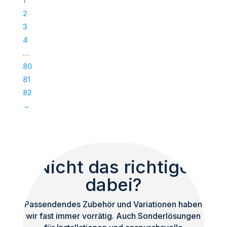
1
|
2
Passiv
3
Bass
4
|
…
Subwoofer
80
|
81
TOP
82
Menge
→
Nicht das richtige
dabei?
Passendendes Zubehör und Variationen haben
wir fast immer vorrätig. Auch Sonderlösungen