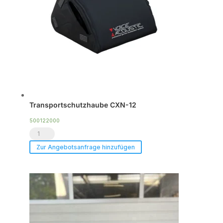
CXN-
12
Menge
Transportschutzhaube CXN-12
500122000
Transportschutzhaube
CXN-
Zur Angebotsanfrage hinzufügen
12
Menge