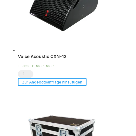
Voice Acoustic CXN-12
100120011-9005-9005
Voice
Acoustic
Zur Angebotsanfrage hinzufügen
CXN-
12
Menge