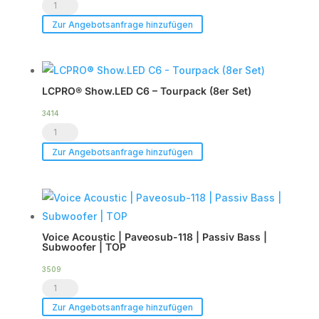
Voice
Acoustic
Zur Angebotsanfrage hinzufügen
|
HDSP-
6DA
LCPRO® Show.LED C6 – Tourpack (8er Set)
|
DSP
3414
LCPRO®
Endstufe
Show.LED
|
Zur Angebotsanfrage hinzufügen
C6
im
-
Case
Tourpack
|
(8er
TOP
Voice Acoustic | Paveosub-118 | Passiv Bass |
Set)
Menge
Subwoofer | TOP
Menge
3509
Voice
Acoustic
Zur Angebotsanfrage hinzufügen