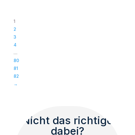
|
Paveosub-
118
1
|
2
Passiv
3
Bass
4
|
…
Subwoofer
80
|
81
TOP
82
Menge
→
Nicht das richtige
dabei?