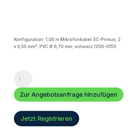
Konfiguration: 1,00 m Mikrofonkabel SC-Primus; 2
x 0,50 mm²; PVC Ø 6,70 mm; schwarz (200-0151)
XLR
Kabel
|
Zur Angebotsanfrage hinzufügen
1,00m
|
PRMFU0100-
SW
Jetzt Registrieren
|
2
x