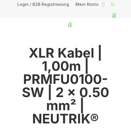
Login / B2B Registrierung
Mein Konto
XLR Kabel |
1,00m |
PRMFU0100-
SW | 2 x 0.50
mm² |
NEUTRIK®