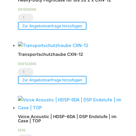
501203000
Heavy-
Duty
Zur Angebotsanfrage hinzufügen
Flightcase
für
bis
Transportschutzhaube CXN-12
zu
2
500122000
Transportschutzhaube
x
CXN-
CXN-
Zur Angebotsanfrage hinzufügen
12
12
Menge
Menge
Voice Acoustic | HDSP-6DA | DSP Endstufe | im
Case | TOP
3510