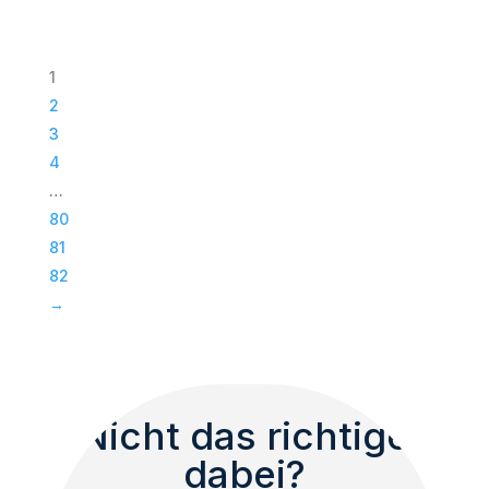
|
Paveosub-
118
1
|
2
Passiv
3
Bass
4
|
…
Subwoofer
80
|
81
TOP
82
Menge
→
Nicht das richtige
dabei?