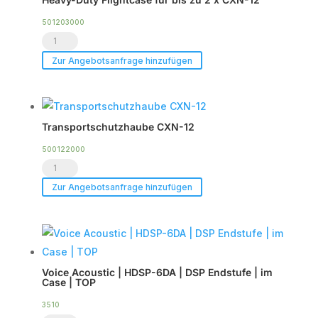
501203000
Heavy-
Duty
Zur Angebotsanfrage hinzufügen
Flightcase
für
bis
Transportschutzhaube CXN-12
zu
2
500122000
Transportschutzhaube
x
CXN-
CXN-
Zur Angebotsanfrage hinzufügen
12
12
Menge
Menge
Voice Acoustic | HDSP-6DA | DSP Endstufe | im
Case | TOP
3510