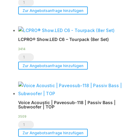
Voice
Acoustic
Zur Angebotsanfrage hinzufügen
|
HDSP-
6DA
LCPRO® Show.LED C6 – Tourpack (8er Set)
|
DSP
3414
LCPRO®
Endstufe
Show.LED
|
Zur Angebotsanfrage hinzufügen
C6
im
-
Case
Tourpack
|
(8er
TOP
Voice Acoustic | Paveosub-118 | Passiv Bass |
Set)
Menge
Subwoofer | TOP
Menge
3509
Voice
Acoustic
Zur Angebotsanfrage hinzufügen