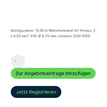
Konfiguration: 15,00 m Mikrofonkabel SC-Primus; 2
x 0,50 mm²; PVC Ø 6,70 mm; schwarz (200-0151)
XLR
Kabel
|
Zur Angebotsanfrage hinzufügen
15,00m
|
PRMFU1500-
SW
Jetzt Registrieren
|
2
x