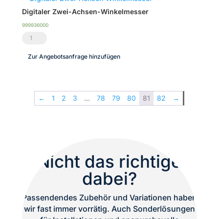
x
Digitaler Zwei-Achsen-Winkelmesser
Ikarray-
999936000
8
Digitaler
Mechaniken
Zwei-
Zur Angebotsanfrage hinzufügen
Menge
Achsen-
Winkelmesser
Menge
←
1
2
3
…
78
79
80
81
82
→
Nicht das richtige
dabei?
Passendendes Zubehör und Variationen haben
wir fast immer vorrätig. Auch Sonderlösungen