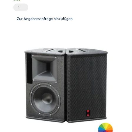
Aufpreis
Frontgitter
Zur Angebotsanfrage hinzufügen
für
Modular-
12,
verchromt
Menge