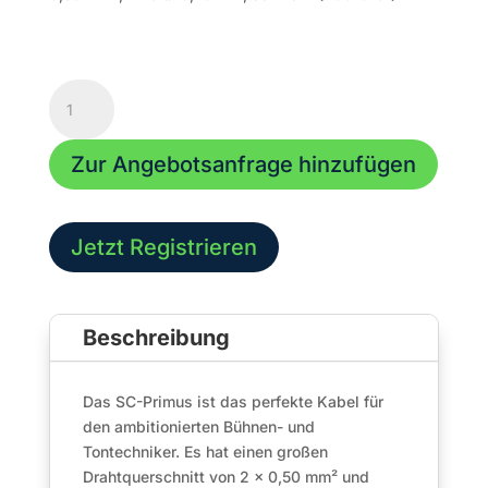
XLR
Kabel
|
Zur Angebotsanfrage hinzufügen
3,00m
|
PRMFU0300-
SW
Jetzt Registrieren
|
2
x
Beschreibung
0.50
mm²
|
Das SC-Primus ist das perfekte Kabel für
NEUTRIK®
den ambitionierten Bühnen- und
Menge
Tontechniker. Es hat einen großen
Drahtquerschnitt von 2 x 0,50 mm² und