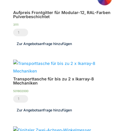
Aufpreis Frontgitter für Modular-12, RAL-Farben
Pulverbeschichtet
3111
Aufpreis
Frontgitter
Zur Angebotsanfrage hinzufügen
für
Modular-
12,
RAL-
Farben
Transporttasche für bis zu 2 x Ikarray-8
Mechaniken
Pulverbeschichtet
501802000
Menge
Transporttasche
für
Zur Angebotsanfrage hinzufügen
bis
zu
2