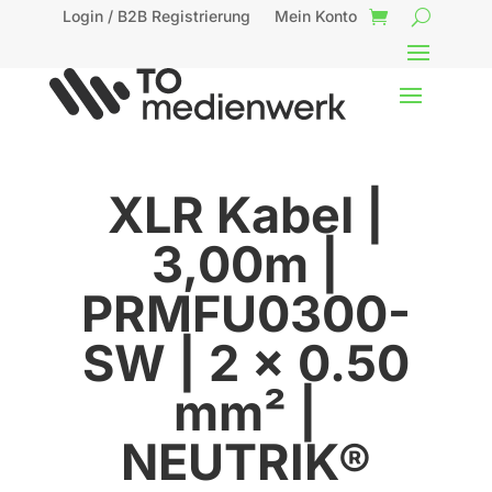
Login / B2B Registrierung
Mein Konto
XLR Kabel |
3,00m |
PRMFU0300-
SW | 2 x 0.50
mm² |
NEUTRIK®