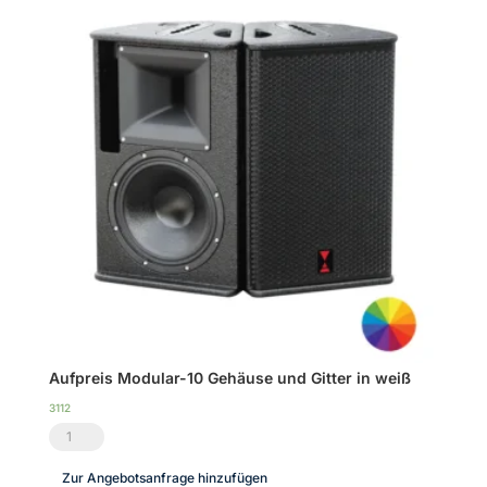
Gitter
in
RAL-
Sonderfarben
Menge
Aufpreis Modular-10 Gehäuse und Gitter in weiß
3112
Aufpreis
Modular-
Zur Angebotsanfrage hinzufügen