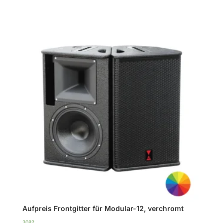
10
Gehäuse
und
Gitter
in
weiß
Menge
Aufpreis Frontgitter für Modular-12, verchromt
3082