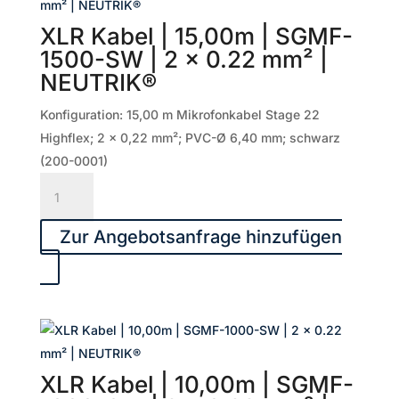
|
XLR Kabel | 15,00m | SGMF-
2
1500-SW | 2 x 0.22 mm² |
x
NEUTRIK®
0.22
mm²
Konfiguration: 15,00 m Mikrofonkabel Stage 22
|
Highflex; 2 x 0,22 mm²; PVC-Ø 6,40 mm; schwarz
NEUTRIK®
(200-0001)
Menge
XLR
Kabel
|
Zur Angebotsanfrage hinzufügen
15,00m
|
SGMF-
1500-
SW
|
XLR Kabel | 10,00m | SGMF-
2