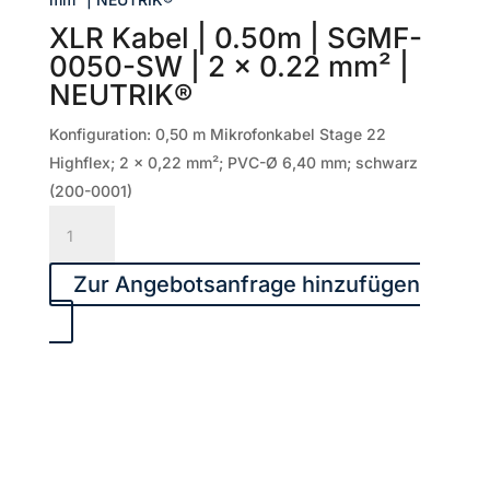
|
XLR Kabel | 0.50m | SGMF-
2
0050-SW | 2 x 0.22 mm² |
x
NEUTRIK®
0.22
mm²
Konfiguration: 0,50 m Mikrofonkabel Stage 22
|
Highflex; 2 x 0,22 mm²; PVC-Ø 6,40 mm; schwarz
NEUTRIK®
(200-0001)
Menge
XLR
Kabel
|
Zur Angebotsanfrage hinzufügen
0.50m
|
SGMF-
0050-
SW
|
2