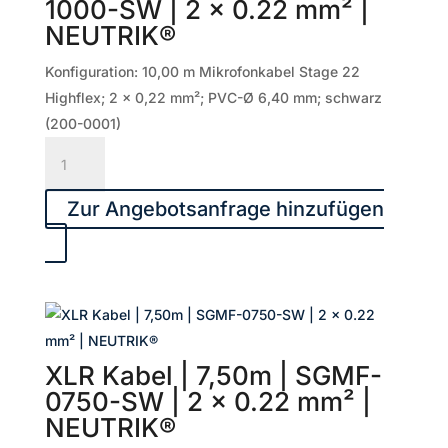
1000-SW | 2 x 0.22 mm² |
x
NEUTRIK®
0.22
mm²
Konfiguration: 10,00 m Mikrofonkabel Stage 22
|
Highflex; 2 x 0,22 mm²; PVC-Ø 6,40 mm; schwarz
NEUTRIK®
(200-0001)
Menge
XLR
Kabel
|
Zur Angebotsanfrage hinzufügen
10,00m
|
SGMF-
1000-
SW
|
XLR Kabel | 7,50m | SGMF-
2
0750-SW | 2 x 0.22 mm² |
x
NEUTRIK®
0.22