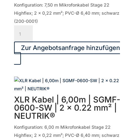
mm²
Konfiguration: 7,50 m Mikrofonkabel Stage 22
|
Highflex; 2 x 0,22 mm²; PVC-Ø 6,40 mm; schwarz
NEUTRIK®
(200-0001)
Menge
XLR
Kabel
|
Zur Angebotsanfrage hinzufügen
7,50m
|
SGMF-
0750-
SW
|
XLR Kabel | 6,00m | SGMF-
2
0600-SW | 2 x 0.22 mm² |
x
NEUTRIK®
0.22
mm²
Konfiguration: 6,00 m Mikrofonkabel Stage 22
|
Highflex; 2 x 0,22 mm²; PVC-Ø 6,40 mm; schwarz