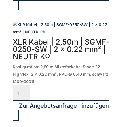
|
SGMF-
0300-
SW
|
XLR Kabel | 2,50m | SGMF-
2
0250-SW | 2 x 0.22 mm² |
x
NEUTRIK®
0.22
mm²
Konfiguration: 2,50 m Mikrofonkabel Stage 22
|
Highflex; 2 x 0,22 mm²; PVC-Ø 6,40 mm; schwarz
NEUTRIK®
(200-0001)
Menge
XLR
Kabel
|
Zur Angebotsanfrage hinzufügen
2,50m
|
SGMF-