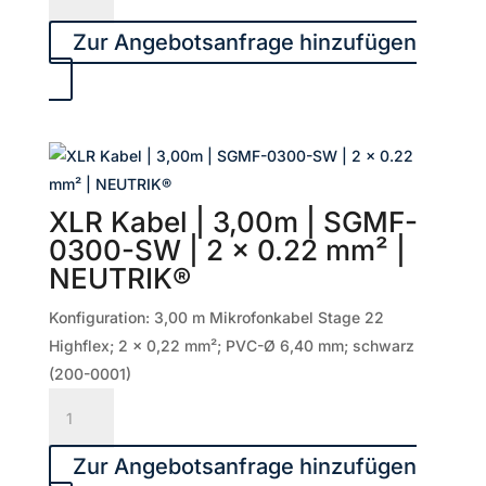
Kabel
|
Zur Angebotsanfrage hinzufügen
5,00m
|
SGMF-
0500-
SW
|
XLR Kabel | 3,00m | SGMF-
2
0300-SW | 2 x 0.22 mm² |
x
NEUTRIK®
0.22
mm²
Konfiguration: 3,00 m Mikrofonkabel Stage 22
|
Highflex; 2 x 0,22 mm²; PVC-Ø 6,40 mm; schwarz
NEUTRIK®
(200-0001)
Menge
XLR
Kabel
|
Zur Angebotsanfrage hinzufügen
3,00m