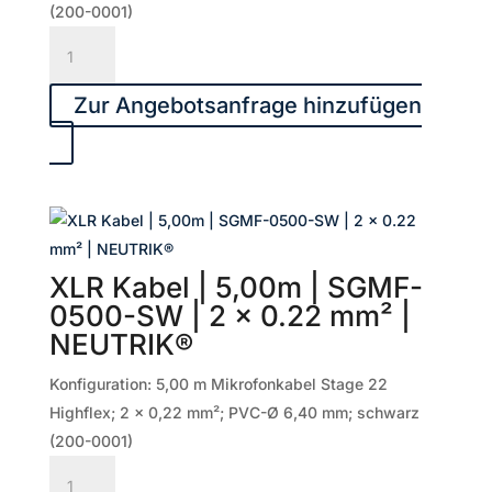
NEUTRIK®
(200-0001)
Menge
XLR
Kabel
|
Zur Angebotsanfrage hinzufügen
6,00m
|
SGMF-
0600-
SW
|
XLR Kabel | 5,00m | SGMF-
2
0500-SW | 2 x 0.22 mm² |
x
NEUTRIK®
0.22
mm²
Konfiguration: 5,00 m Mikrofonkabel Stage 22
|
Highflex; 2 x 0,22 mm²; PVC-Ø 6,40 mm; schwarz
NEUTRIK®
(200-0001)
Menge
XLR