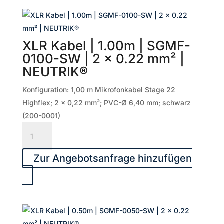
0250-
SW
|
XLR Kabel | 1.00m | SGMF-
2
0100-SW | 2 x 0.22 mm² |
x
NEUTRIK®
0.22
mm²
Konfiguration: 1,00 m Mikrofonkabel Stage 22
|
Highflex; 2 x 0,22 mm²; PVC-Ø 6,40 mm; schwarz
NEUTRIK®
(200-0001)
Menge
XLR
Kabel
|
Zur Angebotsanfrage hinzufügen
1.00m
|
SGMF-
0100-
SW