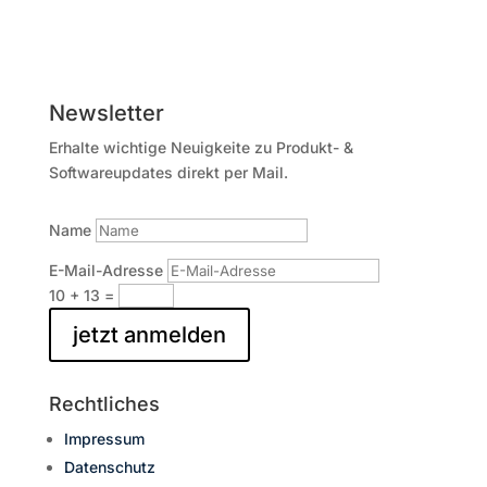
x
0.22
mm²
|
Newsletter
NEUTRIK®
Erhalte wichtige Neuigkeite zu Produkt- &
Menge
Softwareupdates direkt per Mail.
Name
E-Mail-Adresse
10 + 13
=
jetzt anmelden
Rechtliches
Impressum
Datenschutz