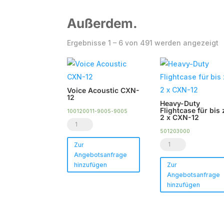
Außerdem.
N
Ergebnisse 1 – 6 von 491 werden angezeigt
B
s
Voice Acoustic CXN-
12
Heavy-Duty
Flightcase für bis 
100120011-9005-9005
2 x CXN-12
Voice
501203000
Acoustic
Heavy-
Zur
CXN-
Angebotsanfrage
Duty
12
hinzufügen
Zur
Flightcase
Angebotsanfrage
Menge
für
hinzufügen
bis
zu
2