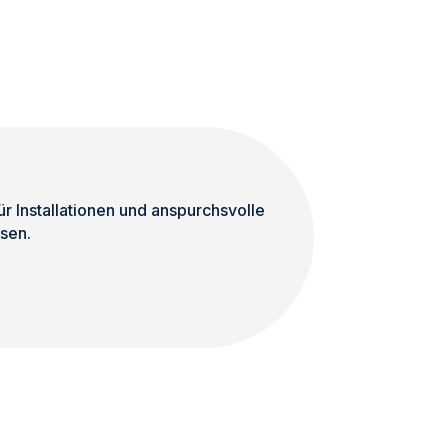
|
enge
Passiv
Bass
|
Subwoofer
|
TOP
Menge
 Installationen und anspurchsvolle
sen.