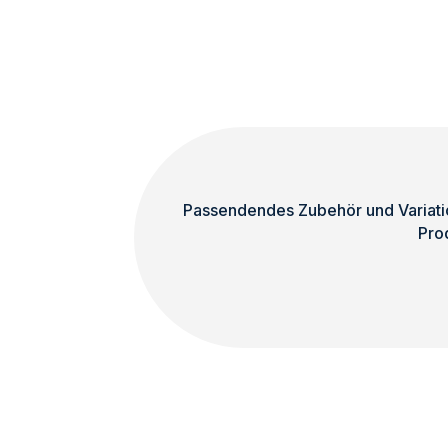
x
CXN-
12
Menge
Passendendes Zubehör und Variatio
Pro