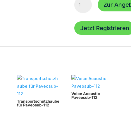
Zur Ange
Frontgitter
für
Paveosub-
112,
Jetzt Registrieren
RAL-
Farben
Pulverbeschichtet
Menge
Voice Acoustic
Paveosub-112
Transportschutzhaube
für Paveosub-112