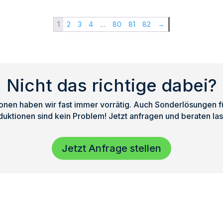
|
M
DSP
1
2
3
4
…
80
81
82
→
Endstufe
|
im
Case
Nicht das richtige dabei?
|
TOP
nen haben wir fast immer vorrätig. Auch Sonderlösungen für
Menge
duktionen sind kein Problem! Jetzt anfragen und beraten las
Jetzt Anfrage stellen