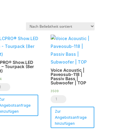
PRO® Show.LED
 – Tourpack (8er
Voice Acoustic |
t)
Paveosub-118 |
Passiv Bass |
4
Subwoofer | TOP
CPRO®
3509
ow.LED
Voice
Zur
6
Angebotsanfrage
Acoustic
hinzufügen
Zur
|
Angebotsanfrage
urpack
Paveosub-
hinzufügen
er
118
t)