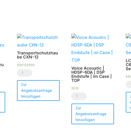
ach
eliebtheit
ortiert
Transportschutzhau
be CXN-12
LC
zu
C6
500122000
Voice Acoustic |
Se
Transportschutzhaube
HDSP-6DA | DSP
Endstufe | im Case |
341
CXN-
TOP
L
Zur
12
3510
Angebotsanfrage
Sh
Menge
Voice
hinzufügen
C
Acoustic
-
Zur
|
Angebotsanfrage
To
HDSP-
hinzufügen
(8
6DA
Se