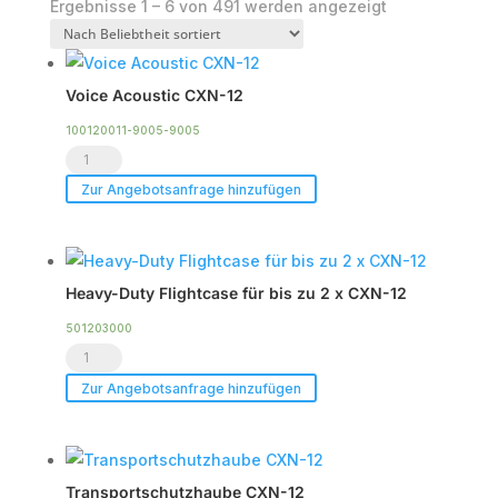
Nach
Ergebnisse 1 – 6 von 491 werden angezeigt
Beliebtheit
sortiert
Voice Acoustic CXN-12
100120011-9005-9005
Voice
Acoustic
Zur Angebotsanfrage hinzufügen
CXN-
12
Menge
Heavy-Duty Flightcase für bis zu 2 x CXN-12
501203000
Heavy-
Duty
Zur Angebotsanfrage hinzufügen
Flightcase
für
bis
Transportschutzhaube CXN-12