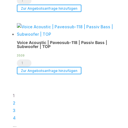
Endstufe
Show.LED
|
Zur Angebotsanfrage hinzufügen
C6
im
-
Case
Tourpack
|
(8er
TOP
Voice Acoustic | Paveosub-118 | Passiv Bass |
Set)
Menge
Subwoofer | TOP
Menge
3509
Voice
Acoustic
Zur Angebotsanfrage hinzufügen
|
Paveosub-
118
1
|
2
Passiv
3
Bass
4
|
…