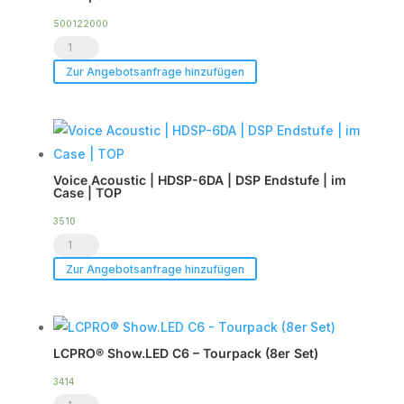
zu
2
500122000
Transportschutzhaube
x
CXN-
CXN-
Zur Angebotsanfrage hinzufügen
12
12
Menge
Menge
Voice Acoustic | HDSP-6DA | DSP Endstufe | im
Case | TOP
3510
Voice
Acoustic
Zur Angebotsanfrage hinzufügen
|
HDSP-
6DA
LCPRO® Show.LED C6 – Tourpack (8er Set)
|
DSP
3414
LCPRO®