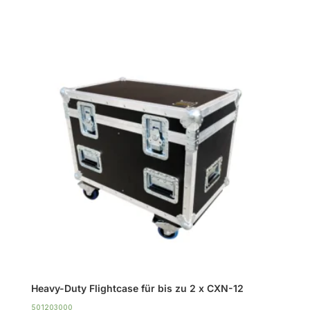
CXN-
12
Menge
Heavy-Duty Flightcase für bis zu 2 x CXN-12
501203000