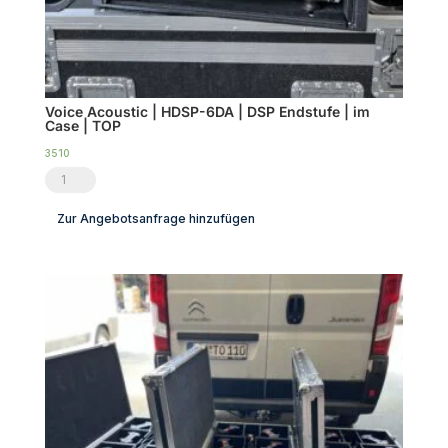
Voice Acoustic | HDSP-6DA | DSP Endstufe | im
Case | TOP
3510
Voice
Acoustic
Zur Angebotsanfrage hinzufügen
|
HDSP-
6DA
|
DSP
Endstufe
|
im
Case