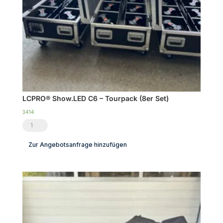
|
TOP
Menge
LCPRO® Show.LED C6 – Tourpack (8er Set)
3414
LCPRO®
Show.LED
Zur Angebotsanfrage hinzufügen
C6
-
Tourpack
(8er
Set)
Menge