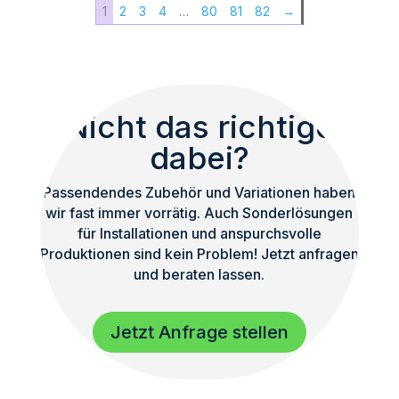
1
2
3
4
…
80
81
82
→
|
Passiv
Bass
|
Subwoofer
Nicht das richtige
|
dabei?
TOP
Menge
Passendendes Zubehör und Variationen haben
wir fast immer vorrätig. Auch Sonderlösungen
für Installationen und anspurchsvolle
Produktionen sind kein Problem! Jetzt anfragen
und beraten lassen.
Jetzt Anfrage stellen