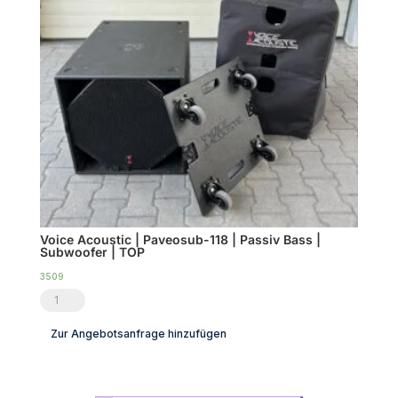
Voice Acoustic | Paveosub-118 | Passiv Bass |
Subwoofer | TOP
3509
Voice
Acoustic
Zur Angebotsanfrage hinzufügen
|
Paveosub-
118